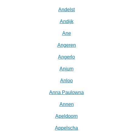
Andelst
Andijk
Ane
Angeren
Angerlo
Anjum
Anloo
Anna Paulowna
Annen
Apeldoorn
Appelscha