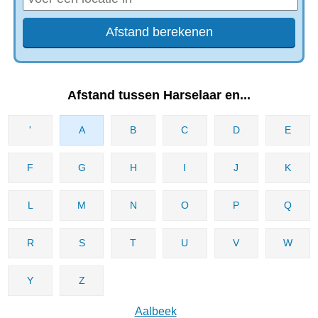
Afstand tussen Harselaar en...
'
A
B
C
D
E
F
G
H
I
J
K
L
M
N
O
P
Q
R
S
T
U
V
W
Y
Z
Aalbeek