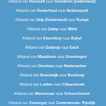
Afstand van
Heesselt
naar
Geesteren (Gelderland)
Afstand van
Oosterhout
naar
Nederasselt
Afstand van
Velp (Gelderland)
naar
Rumpt
Afstand van
Zwiep
naar
Wehl
Afstand van
Elsendorp
naar
Bakel
Afstand van
Geldrop
naar
Esch
Afstand van
Maashees
naar
Groeningen
Afstand van
Overloon
naar
Nederwetten
Afstand van
Brandwijk
naar
Boskoop
Afstand van
Leiden
naar
Cillaarshoek
Afstand van
Wassenaar
naar
Schoonhoven
Afstand van
Zwanegat
naar
Zoeterwoude- Rijndijk