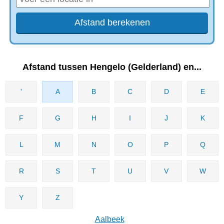
Afstand tussen Hengelo (Gelderland) en...
'
A
B
C
D
E
F
G
H
I
J
K
L
M
N
O
P
Q
R
S
T
U
V
W
Y
Z
Aalbeek