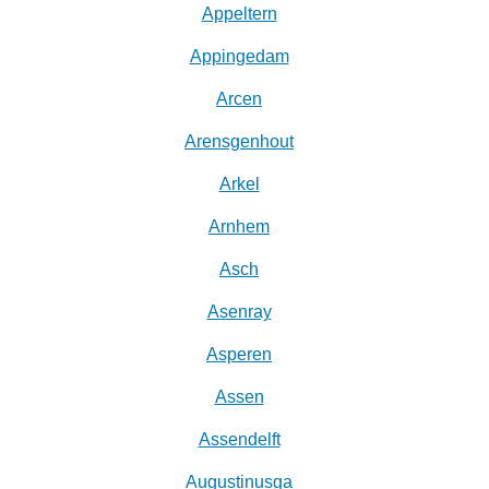
Appeltern
Appingedam
Arcen
Arensgenhout
Arkel
Arnhem
Asch
Asenray
Asperen
Assen
Assendelft
Augustinusga