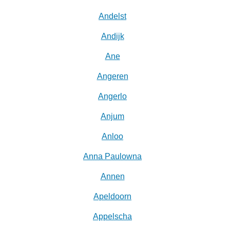
Andelst
Andijk
Ane
Angeren
Angerlo
Anjum
Anloo
Anna Paulowna
Annen
Apeldoorn
Appelscha