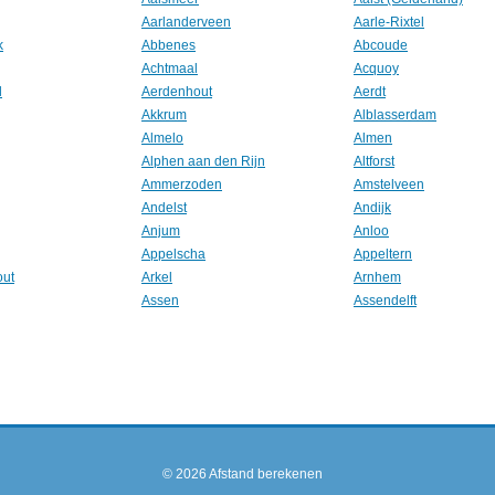
Aarlanderveen
Aarle-Rixtel
k
Abbenes
Abcoude
Achtmaal
Acquoy
l
Aerdenhout
Aerdt
Akkrum
Alblasserdam
Almelo
Almen
Alphen aan den Rijn
Altforst
Ammerzoden
Amstelveen
Andelst
Andijk
Anjum
Anloo
Appelscha
Appeltern
out
Arkel
Arnhem
Assen
Assendelft
© 2026
Afstand berekenen