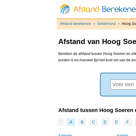
Afstand berekenen
›
Gelderland
›
Hoog So
Afstand van Hoog Soer
Bereken de afstand tussen Hoog Soeren en elke
punten is en hoeveel tijd het kost om van de e
Afstand tussen Hoog Soeren e
'
A
B
C
D
E
F
Aalbeek
Aalden