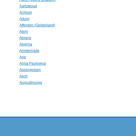
Aartswoud
Achlum
Adorp
Afferden (Gelderland)
Alem
Almere
Alverna
Amstenrade
Ane
Anna Paulowna
Appingedam
Asch
Augustinusga