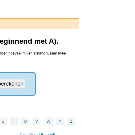
eginnend met A).
inden hoeveel mijlen afstand tussen twee
S
T
U
V
W
Y
Z
Aalst (Noord-Brabant)