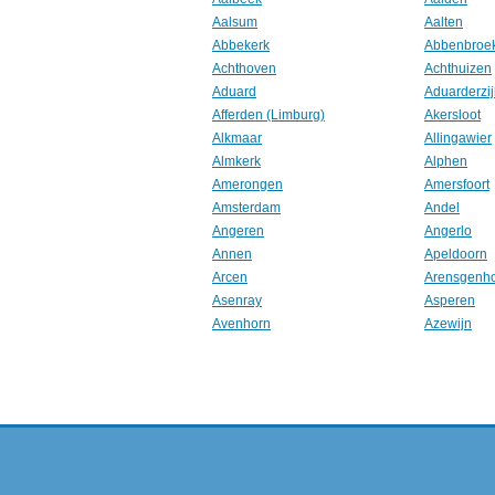
Aalsum
Aalten
Abbekerk
Abbenbroe
Achthoven
Achthuizen
Aduard
Aduarderzij
Afferden (Limburg)
Akersloot
Alkmaar
Allingawier
Almkerk
Alphen
Amerongen
Amersfoort
Amsterdam
Andel
Angeren
Angerlo
Annen
Apeldoorn
Arcen
Arensgenh
Asenray
Asperen
Avenhorn
Azewijn