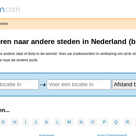
eren
en naar andere steden in Nederland (b
 andere stad of dorp in de wereld. Voer uw zoekwoorden in verklaring om uit te v
ne naar de andere punk.
⇢
n...
G
H
I
J
K
L
M
N
O
P
Q
R
Aalsmeer
Aalst (Gelderland)