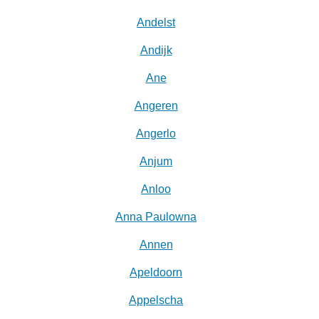
Andelst
Andijk
Ane
Angeren
Angerlo
Anjum
Anloo
Anna Paulowna
Annen
Apeldoorn
Appelscha