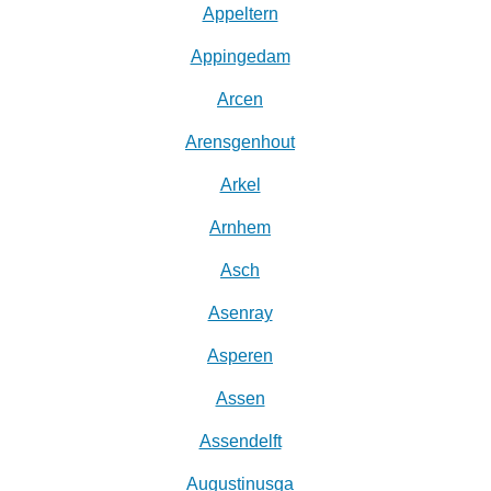
Appeltern
Appingedam
Arcen
Arensgenhout
Arkel
Arnhem
Asch
Asenray
Asperen
Assen
Assendelft
Augustinusga