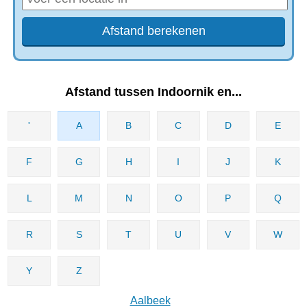
Afstand tussen Indoornik en...
'
A
B
C
D
E
F
G
H
I
J
K
L
M
N
O
P
Q
R
S
T
U
V
W
Y
Z
Aalbeek