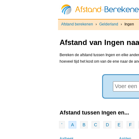
Afstand berekenen
›
Gelderland
›
Ingen
Afstand van Ingen naa
Bereken de afstand tussen Ingen en elke andere
hoeveel tijd het kost om van de ene naar de a
Afstand tussen Ingen en...
'
A
B
C
D
E
F
Aalbeek
Aalden