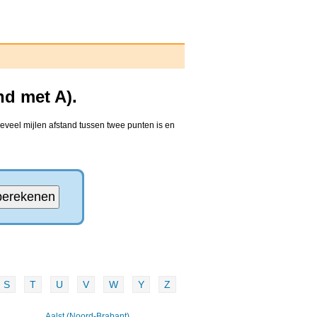
nd met A).
eveel mijlen afstand tussen twee punten is en
S
T
U
V
W
Y
Z
Aalst (Noord-Brabant)