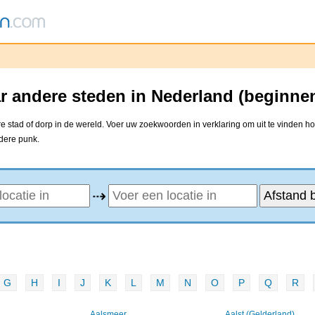
r andere steden in Nederland (beginne
 stad of dorp in de wereld. Voer uw zoekwoorden in verklaring om uit te vinden ho
ndere punk.
⇢
G
H
I
J
K
L
M
N
O
P
Q
R
Aalsmeer
Aalst (Gelderland)