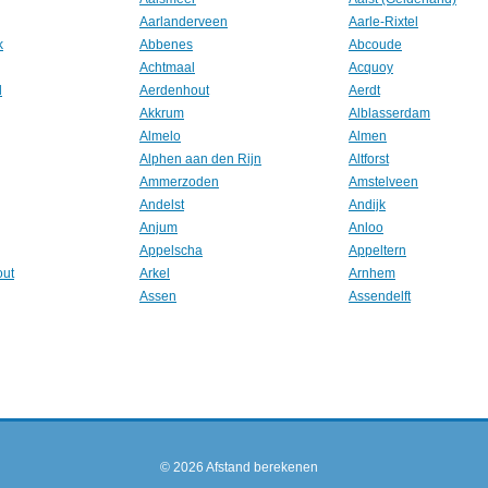
Aarlanderveen
Aarle-Rixtel
k
Abbenes
Abcoude
Achtmaal
Acquoy
l
Aerdenhout
Aerdt
Akkrum
Alblasserdam
Almelo
Almen
Alphen aan den Rijn
Altforst
Ammerzoden
Amstelveen
Andelst
Andijk
Anjum
Anloo
Appelscha
Appeltern
out
Arkel
Arnhem
Assen
Assendelft
© 2026
Afstand berekenen