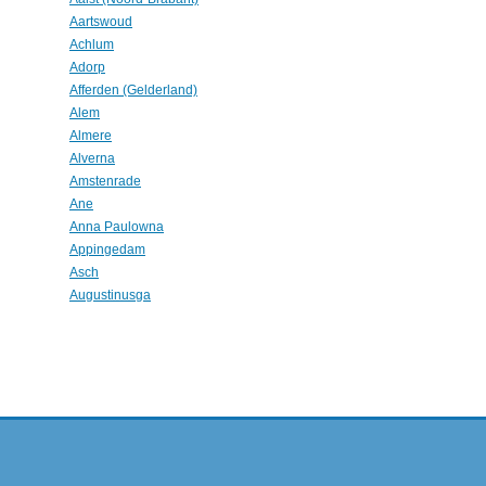
Aartswoud
Achlum
Adorp
Afferden (Gelderland)
Alem
Almere
Alverna
Amstenrade
Ane
Anna Paulowna
Appingedam
Asch
Augustinusga