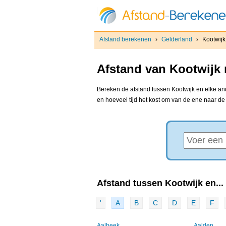
Afstand berekenen
›
Gelderland
›
Kootwijk
Afstand van Kootwijk 
Bereken de afstand tussen Kootwijk en elke and
en hoeveel tijd het kost om van de ene naar d
Afstand tussen Kootwijk en...
'
A
B
C
D
E
F
Aalbeek
Aalden