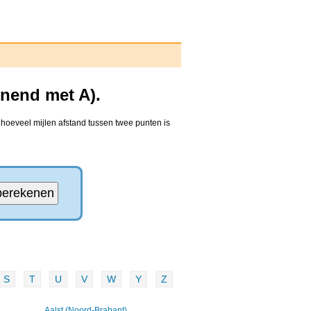
nnend met A).
 hoeveel mijlen afstand tussen twee punten is
S
T
U
V
W
Y
Z
Aalst (Noord-Brabant)