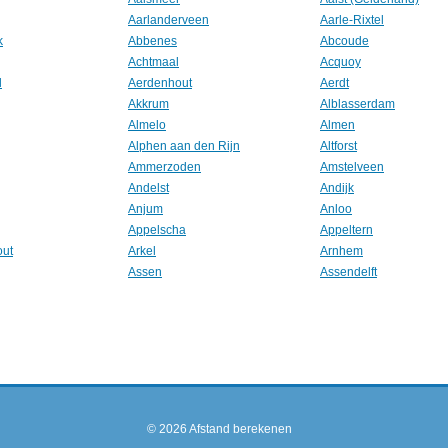
Aarlanderveen
Aarle-Rixtel
k
Abbenes
Abcoude
Achtmaal
Acquoy
l
Aerdenhout
Aerdt
Akkrum
Alblasserdam
Almelo
Almen
Alphen aan den Rijn
Altforst
Ammerzoden
Amstelveen
Andelst
Andijk
Anjum
Anloo
Appelscha
Appeltern
out
Arkel
Arnhem
Assen
Assendelft
© 2026
Afstand berekenen