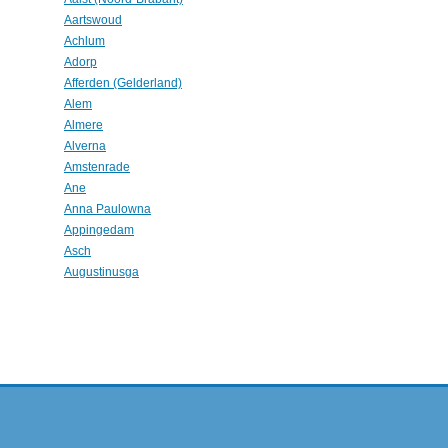
Aartswoud
Achlum
Adorp
Afferden (Gelderland)
Alem
Almere
Alverna
Amstenrade
Ane
Anna Paulowna
Appingedam
Asch
Augustinusga