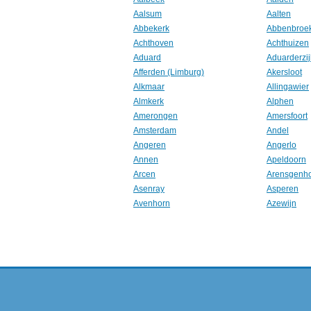
Aalsum
Aalten
Abbekerk
Abbenbroe
Achthoven
Achthuizen
Aduard
Aduarderzij
Afferden (Limburg)
Akersloot
Alkmaar
Allingawier
Almkerk
Alphen
Amerongen
Amersfoort
Amsterdam
Andel
Angeren
Angerlo
Annen
Apeldoorn
Arcen
Arensgenh
Asenray
Asperen
Avenhorn
Azewijn