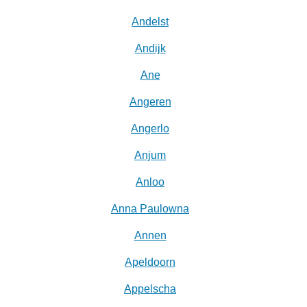
Andelst
Andijk
Ane
Angeren
Angerlo
Anjum
Anloo
Anna Paulowna
Annen
Apeldoorn
Appelscha