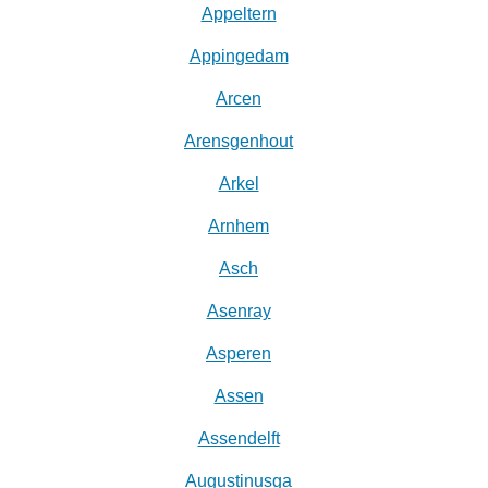
Appeltern
Appingedam
Arcen
Arensgenhout
Arkel
Arnhem
Asch
Asenray
Asperen
Assen
Assendelft
Augustinusga