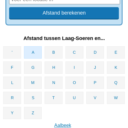
Afstand tussen Laag-Soeren en...
'
A
B
C
D
E
F
G
H
I
J
K
L
M
N
O
P
Q
R
S
T
U
V
W
Y
Z
Aalbeek