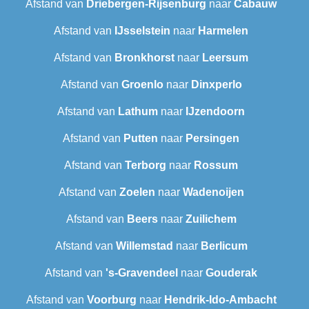
Afstand van
Driebergen-Rijsenburg
naar
Cabauw
Afstand van
IJsselstein
naar
Harmelen
Afstand van
Bronkhorst
naar
Leersum
Afstand van
Groenlo
naar
Dinxperlo
Afstand van
Lathum
naar
IJzendoorn
Afstand van
Putten
naar
Persingen
Afstand van
Terborg
naar
Rossum
Afstand van
Zoelen
naar
Wadenoijen
Afstand van
Beers
naar
Zuilichem
Afstand van
Willemstad
naar
Berlicum
Afstand van
's-Gravendeel
naar
Gouderak
Afstand van
Voorburg
naar
Hendrik-Ido-Ambacht