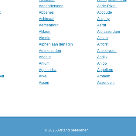
Aarlanderveen
Aarle-Rixtel
k
Abbenes
Abcoude
Achtmaal
Acquoy
l
Aerdenhout
Aerdt
Akkrum
Alblasserdam
Almelo
Almen
Alphen aan den Rijn
Altforst
Ammerzoden
Amstelveen
Andelst
Andijk
Anjum
Anloo
Appelscha
Appeltern
out
Arkel
Arnhem
Assen
Assendelft
© 2026
Afstand berekenen