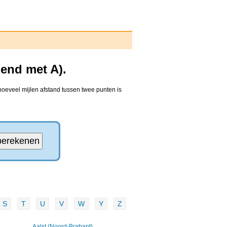
end met A).
hoeveel mijlen afstand tussen twee punten is
S
T
U
V
W
Y
Z
Aalst (Noord-Brabant)