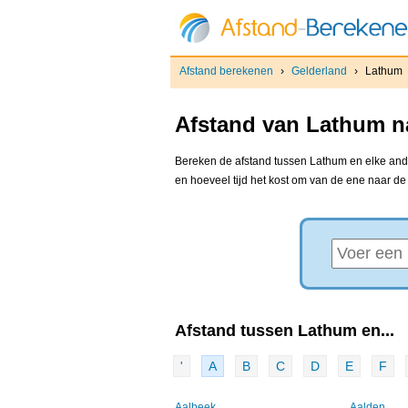
Afstand berekenen
›
Gelderland
›
Lathum
Afstand van Lathum na
Bereken de afstand tussen Lathum en elke ander
en hoeveel tijd het kost om van de ene naar d
Afstand tussen Lathum en...
'
A
B
C
D
E
F
Aalbeek
Aalden