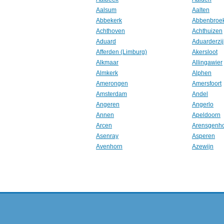
Aalsum
Aalten
Abbekerk
Abbenbroe
Achthoven
Achthuizen
Aduard
Aduarderzij
Afferden (Limburg)
Akersloot
Alkmaar
Allingawier
Almkerk
Alphen
Amerongen
Amersfoort
Amsterdam
Andel
Angeren
Angerlo
Annen
Apeldoorn
Arcen
Arensgenh
Asenray
Asperen
Avenhorn
Azewijn