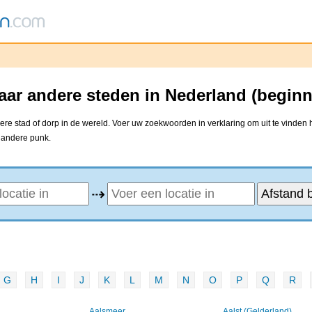
ar andere steden in Nederland (beginn
e stad of dorp in de wereld. Voer uw zoekwoorden in verklaring om uit te vinden 
e andere punk.
⇢
G
H
I
J
K
L
M
N
O
P
Q
R
Aalsmeer
Aalst (Gelderland)