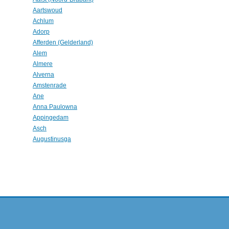
Aartswoud
Achlum
Adorp
Afferden (Gelderland)
Alem
Almere
Alverna
Amstenrade
Ane
Anna Paulowna
Appingedam
Asch
Augustinusga