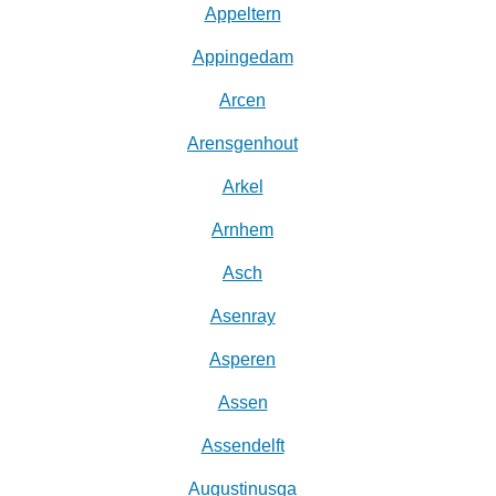
Appeltern
Appingedam
Arcen
Arensgenhout
Arkel
Arnhem
Asch
Asenray
Asperen
Assen
Assendelft
Augustinusga