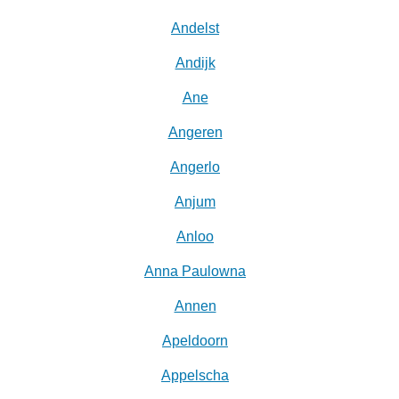
Andelst
Andijk
Ane
Angeren
Angerlo
Anjum
Anloo
Anna Paulowna
Annen
Apeldoorn
Appelscha