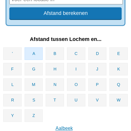
Afstand tussen Lochem en...
'
A
B
C
D
E
F
G
H
I
J
K
L
M
N
O
P
Q
R
S
T
U
V
W
Y
Z
Aalbeek