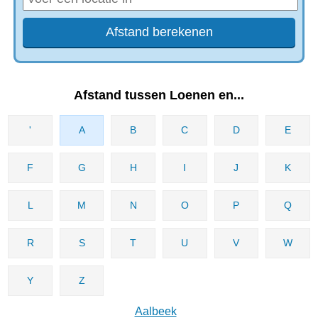
Afstand tussen Loenen en...
'
A
B
C
D
E
F
G
H
I
J
K
L
M
N
O
P
Q
R
S
T
U
V
W
Y
Z
Aalbeek