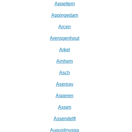
Appeltern
Appingedam
Arcen
Arensgenhout
Arkel
Arnhem
Asch
Asenray
Asperen
Assen
Assendelft
Augustinusga