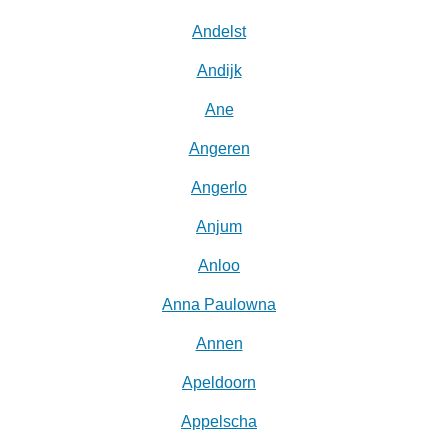
Andelst
Andijk
Ane
Angeren
Angerlo
Anjum
Anloo
Anna Paulowna
Annen
Apeldoorn
Appelscha