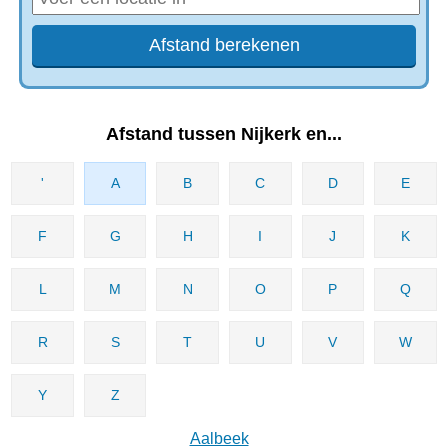
Afstand tussen Nijkerk en...
'
A
B
C
D
E
F
G
H
I
J
K
L
M
N
O
P
Q
R
S
T
U
V
W
Y
Z
Aalbeek