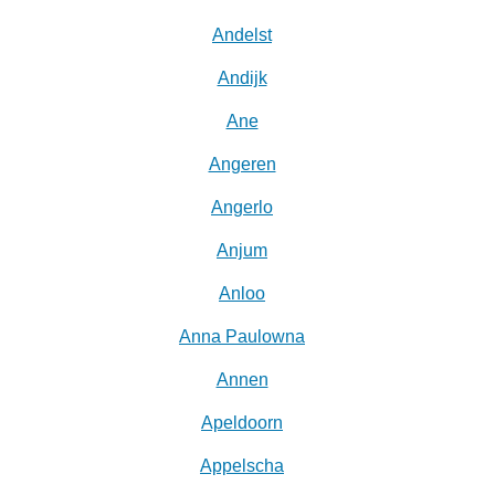
Andelst
Andijk
Ane
Angeren
Angerlo
Anjum
Anloo
Anna Paulowna
Annen
Apeldoorn
Appelscha