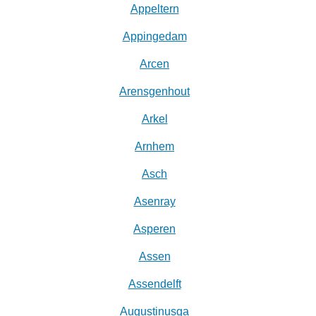
Appeltern
Appingedam
Arcen
Arensgenhout
Arkel
Arnhem
Asch
Asenray
Asperen
Assen
Assendelft
Augustinusga