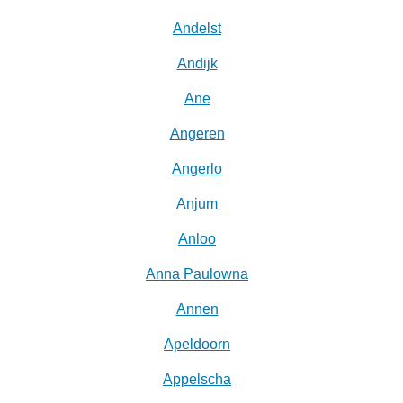
Andelst
Andijk
Ane
Angeren
Angerlo
Anjum
Anloo
Anna Paulowna
Annen
Apeldoorn
Appelscha