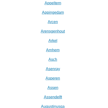
Appeltern
Appingedam
Arcen
Arensgenhout
Arkel
Arnhem
Asch
Asenray
Asperen
Assen
Assendelft
Augustinusga