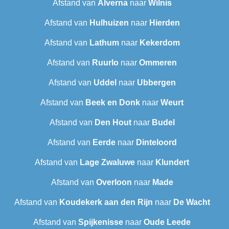
Afstand van
Alverna
naar
Wilnis
Afstand van
Hulhuizen
naar
Hierden
Afstand van
Lathum
naar
Kekerdom
Afstand van
Ruurlo
naar
Ommeren
Afstand van
Uddel
naar
Ubbergen
Afstand van
Beek en Donk
naar
Weurt
Afstand van
Den Hout
naar
Budel
Afstand van
Eerde
naar
Dinteloord
Afstand van
Lage Zwaluwe
naar
Klundert
Afstand van
Overloon
naar
Made
Afstand van
Koudekerk aan den Rijn
naar
De Wacht
Afstand van
Spijkenisse
naar
Oude Leede