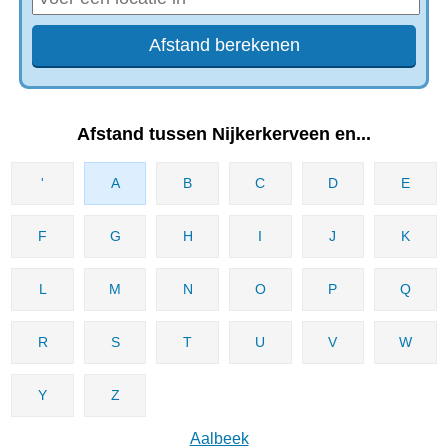
Afstand tussen Nijkerkerveen en...
'
A
B
C
D
E
F
G
H
I
J
K
L
M
N
O
P
Q
R
S
T
U
V
W
Y
Z
Aalbeek