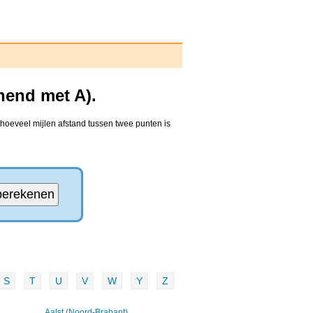
nend met A).
hoeveel mijlen afstand tussen twee punten is
S
T
U
V
W
Y
Z
Aalst (Noord-Brabant)