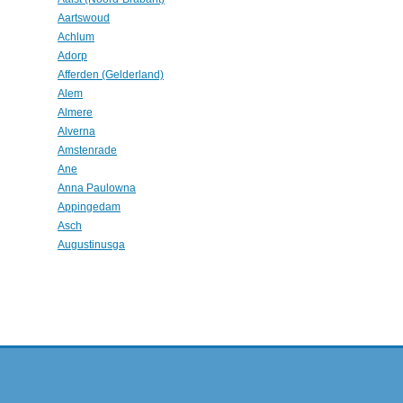
Aartswoud
Achlum
Adorp
Afferden (Gelderland)
Alem
Almere
Alverna
Amstenrade
Ane
Anna Paulowna
Appingedam
Asch
Augustinusga