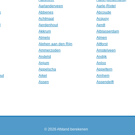
Aarlanderveen
Aarle-Rixtel
k
Abbenes
Abcoude
Achtmaal
Acquoy
l
Aerdenhout
Aerdt
Akkrum
Alblasserdam
Almelo
Almen
Alphen aan den Rijn
Altforst
Ammerzoden
Amstelveen
Andelst
Andijk
Anjum
Anloo
Appelscha
Appeltern
out
Arkel
Arnhem
Assen
Assendelft
© 2026
Afstand berekenen