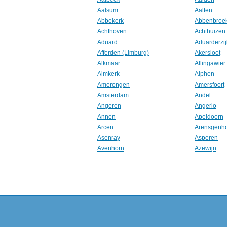
Aalsum
Aalten
Abbekerk
Abbenbroe
Achthoven
Achthuizen
Aduard
Aduarderzij
Afferden (Limburg)
Akersloot
Alkmaar
Allingawier
Almkerk
Alphen
Amerongen
Amersfoort
Amsterdam
Andel
Angeren
Angerlo
Annen
Apeldoorn
Arcen
Arensgenh
Asenray
Asperen
Avenhorn
Azewijn