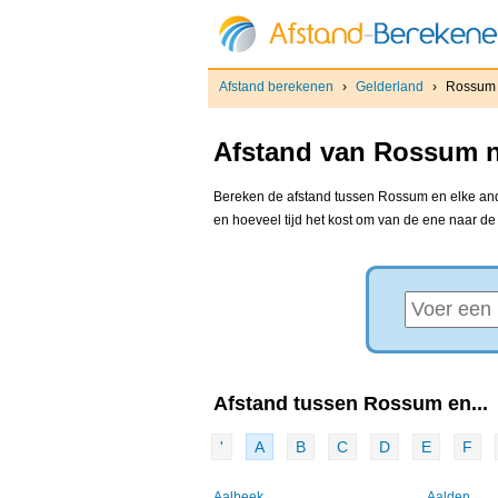
Afstand berekenen
›
Gelderland
›
Rossum
Afstand van Rossum n
Bereken de afstand tussen Rossum en elke ande
en hoeveel tijd het kost om van de ene naar d
Afstand tussen Rossum en...
'
A
B
C
D
E
F
Aalbeek
Aalden