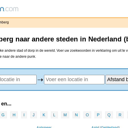
enberg
berg naar andere steden in Nederland 
e andere stad of dorp in de wereld. Voer uw zoekwoorden in verklaring om uit te 
ne naar de andere punk.
⇢
en...
G
H
I
J
K
L
M
N
O
P
Q
R
Aalsmeer
Aalst (Gelderland)