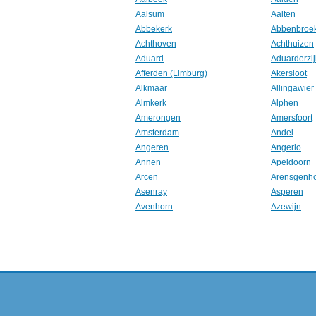
Aalsum
Aalten
Abbekerk
Abbenbroe
Achthoven
Achthuizen
Aduard
Aduarderzij
Afferden (Limburg)
Akersloot
Alkmaar
Allingawier
Almkerk
Alphen
Amerongen
Amersfoort
Amsterdam
Andel
Angeren
Angerlo
Annen
Apeldoorn
Arcen
Arensgenh
Asenray
Asperen
Avenhorn
Azewijn