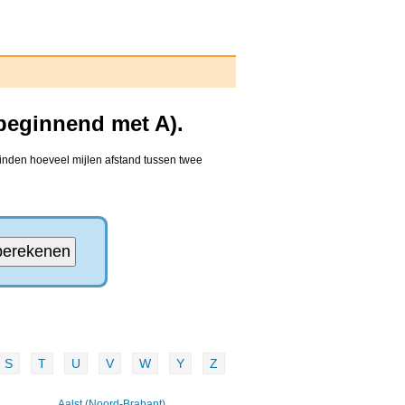
(beginnend met A).
vinden hoeveel mijlen afstand tussen twee
S
T
U
V
W
Y
Z
Aalst (Noord-Brabant)