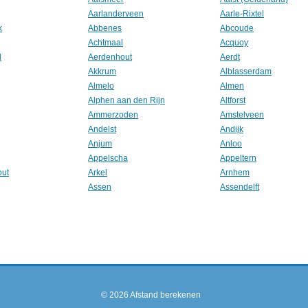
Aarlanderveen
Aarle-Rixtel
k
Abbenes
Abcoude
Achtmaal
Acquoy
l
Aerdenhout
Aerdt
Akkrum
Alblasserdam
Almelo
Almen
Alphen aan den Rijn
Altforst
Ammerzoden
Amstelveen
Andelst
Andijk
Anjum
Anloo
Appelscha
Appeltern
out
Arkel
Arnhem
Assen
Assendelft
© 2026
Afstand berekenen