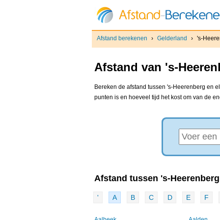
Afstand berekenen
›
Gelderland
›
's-Heer
Afstand van 's-Heeren
Bereken de afstand tussen 's-Heerenberg en elk
punten is en hoeveel tijd het kost om van de e
Afstand tussen 's-Heerenberg 
'
A
B
C
D
E
F
Aalbeek
Aalden