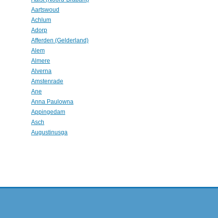
Aartswoud
Achlum
Adorp
Afferden (Gelderland)
Alem
Almere
Alverna
Amstenrade
Ane
Anna Paulowna
Appingedam
Asch
Augustinusga