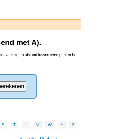
nend met A).
hoeveel mijlen afstand tussen twee punten is
S
T
U
V
W
Y
Z
Aalst (Noord-Brabant)