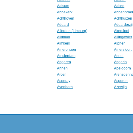
Aalsum
Aalten
Abbekerk
Abbenbroe
Achthoven
Achthuizen
Aduard
Aduarderzij
Afferden (Limburg)
Akersloot
Alkmaar
Allingawier
Almkerk
Alphen
Amerongen
Amersfoort
Amsterdam
Andel
Angeren
Angerlo
Annen
Apeldoorn
Arcen
Arensgenh
Asenray
Asperen
Avenhorn
Azewijn