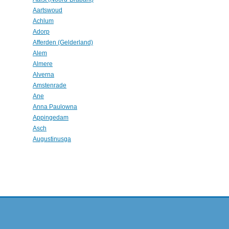
Aartswoud
Achlum
Adorp
Afferden (Gelderland)
Alem
Almere
Alverna
Amstenrade
Ane
Anna Paulowna
Appingedam
Asch
Augustinusga