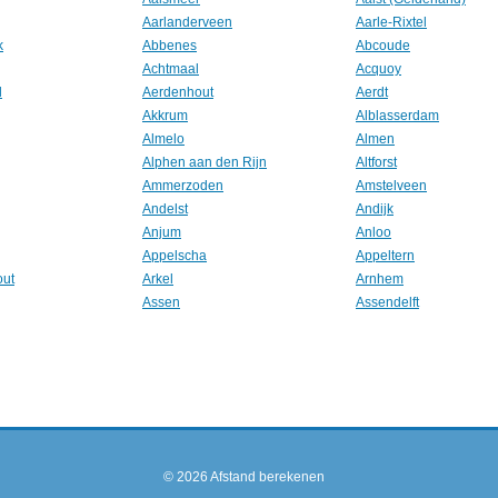
Aarlanderveen
Aarle-Rixtel
k
Abbenes
Abcoude
Achtmaal
Acquoy
l
Aerdenhout
Aerdt
Akkrum
Alblasserdam
Almelo
Almen
Alphen aan den Rijn
Altforst
Ammerzoden
Amstelveen
Andelst
Andijk
Anjum
Anloo
Appelscha
Appeltern
out
Arkel
Arnhem
Assen
Assendelft
© 2026
Afstand berekenen