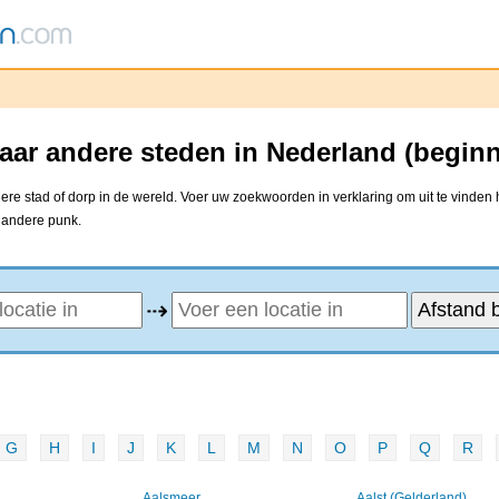
aar andere steden in Nederland (begin
re stad of dorp in de wereld. Voer uw zoekwoorden in verklaring om uit te vinden 
e andere punk.
⇢
G
H
I
J
K
L
M
N
O
P
Q
R
Aalsmeer
Aalst (Gelderland)