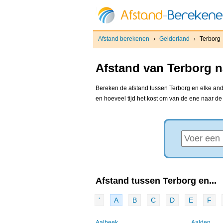
Afstand berekenen
›
Gelderland
›
Terborg
Afstand van Terborg n
Bereken de afstand tussen Terborg en elke ande
en hoeveel tijd het kost om van de ene naar d
Afstand tussen Terborg en...
'
A
B
C
D
E
F
Aalbeek
Aalden