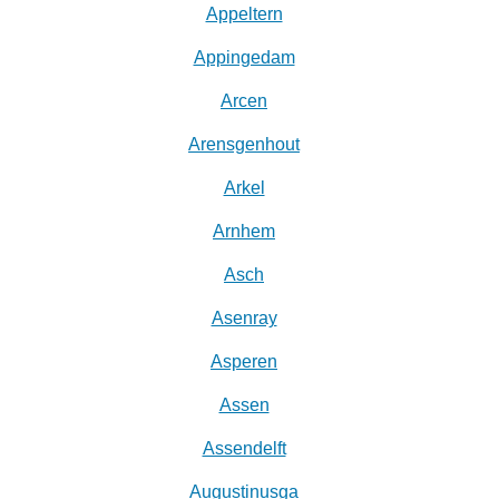
Appeltern
Appingedam
Arcen
Arensgenhout
Arkel
Arnhem
Asch
Asenray
Asperen
Assen
Assendelft
Augustinusga