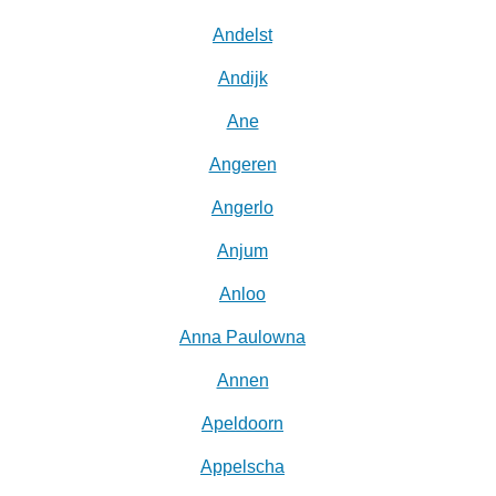
Andelst
Andijk
Ane
Angeren
Angerlo
Anjum
Anloo
Anna Paulowna
Annen
Apeldoorn
Appelscha