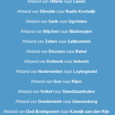
Afstand van
Otterlo
naar
Lieren
Afstand van
Silvolde
naar
Radio Kootwijk
Afstand van
Varik
naar
Ugchelen
Afstand van
Wijchen
naar
Wadenoijen
Afstand van
Zetten
naar
Zaltbommel
Afstand van
Deursen
naar
Bakel
Afstand van
Keldonk
naar
Helvoirt
Afstand van
Nederwetten
naar
Luyksgestel
Afstand van
Son
naar
Rijen
Afstand van
Volkel
naar
Standdaarbuiten
Afstand van
Goedereede
naar
Giessenburg
Afstand van
Oud-Bodegraven‎
naar
Katwijk aan den Rijn