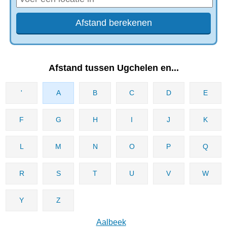
Afstand tussen Ugchelen en...
'
A
B
C
D
E
F
G
H
I
J
K
L
M
N
O
P
Q
R
S
T
U
V
W
Y
Z
Aalbeek