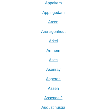
Appeltern
Appingedam
Arcen
Arensgenhout
Arkel
Arnhem
Asch
Asenray
Asperen
Assen
Assendelft
Augustinusga