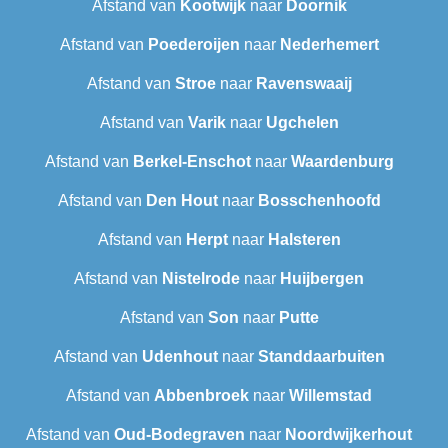
Afstand van
Kootwijk
naar
Doornik
Afstand van
Poederoijen
naar
Nederhemert
Afstand van
Stroe
naar
Ravenswaaij
Afstand van
Varik
naar
Ugchelen
Afstand van
Berkel-Enschot
naar
Waardenburg
Afstand van
Den Hout
naar
Bosschenhoofd
Afstand van
Herpt
naar
Halsteren
Afstand van
Nistelrode
naar
Huijbergen
Afstand van
Son
naar
Putte
Afstand van
Udenhout
naar
Standdaarbuiten
Afstand van
Abbenbroek
naar
Willemstad
Afstand van
Oud-Bodegraven‎
naar
Noordwijkerhout