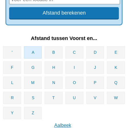
Afstand tussen Voorst en...
'
A
B
C
D
E
F
G
H
I
J
K
L
M
N
O
P
Q
R
S
T
U
V
W
Y
Z
Aalbeek