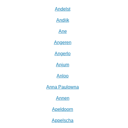
Andelst
Andijk
Ane
Angeren
Angerlo
Anjum
Anloo
Anna Paulowna
Annen
Apeldoorn
Appelscha