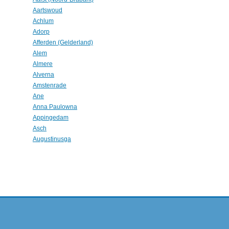
Aartswoud
Achlum
Adorp
Afferden (Gelderland)
Alem
Almere
Alverna
Amstenrade
Ane
Anna Paulowna
Appingedam
Asch
Augustinusga