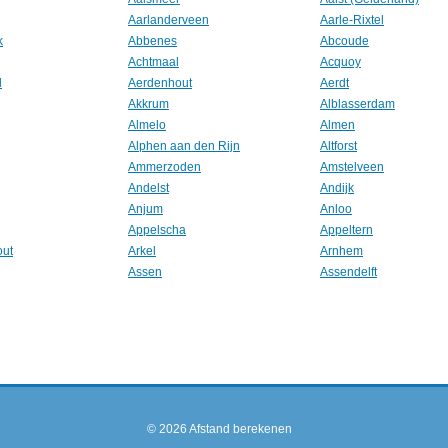
Aarlanderveen
Aarle-Rixtel
k
Abbenes
Abcoude
Achtmaal
Acquoy
l
Aerdenhout
Aerdt
Akkrum
Alblasserdam
Almelo
Almen
Alphen aan den Rijn
Altforst
Ammerzoden
Amstelveen
Andelst
Andijk
Anjum
Anloo
Appelscha
Appeltern
out
Arkel
Arnhem
Assen
Assendelft
© 2026
Afstand berekenen