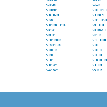
Aalsum
Aalten
Abbekerk
Abbenbroe
Achthoven
Achthuizen
Aduard
Aduarderzij
Afferden (Limburg)
Akersloot
Alkmaar
Allingawier
Almkerk
Alphen
Amerongen
Amersfoort
Amsterdam
Andel
Angeren
Angerlo
Annen
Apeldoorn
Arcen
Arensgenh
Asenray
Asperen
Avenhorn
Azewijn