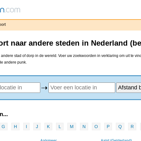
oort
rt naar andere steden in Nederland (b
andere stad of dorp in de wereld. Voer uw zoekwoorden in verklaring om uit te vi
 de andere punk.
⇢
...
G
H
I
J
K
L
M
N
O
P
Q
R
Aalsmeer
Aalst (Gelderland)