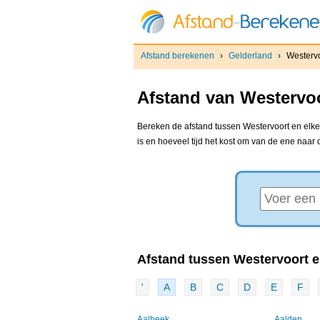
Afstand berekenen
›
Gelderland
›
Westerv
Afstand van Westervoo
Bereken de afstand tussen Westervoort en elke 
is en hoeveel tijd het kost om van de ene naar
Afstand tussen Westervoort en
'
A
B
C
D
E
F
Aalbeek
Aalden