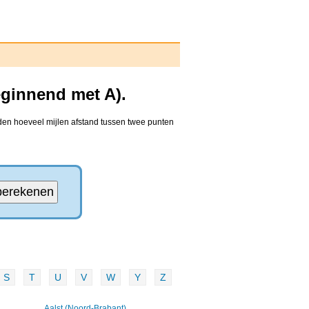
eginnend met A).
nden hoeveel mijlen afstand tussen twee punten
S
T
U
V
W
Y
Z
Aalst (Noord-Brabant)