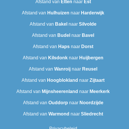
Afstand van
Etten
naar
Est
Afstand van
Hulhuizen
naar
Harderwijk
Afstand van
Bakel
naar
Silvolde
Afstand van
Budel
naar
Bavel
Afstand van
Haps
naar
Dorst
Afstand van
Kilsdonk
naar
Huijbergen
Afstand van
Wanroij
naar
Reusel
Afstand van
Hoogblokland
naar
Zijtaart
Afstand van
Mijnsheerenland
naar
Meerkerk
Afstand van
Ouddorp
naar
Noordzijde
Afstand van
Warmond
naar
Sliedrecht
Privacybeleid