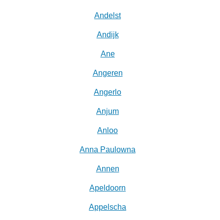
Andelst
Andijk
Ane
Angeren
Angerlo
Anjum
Anloo
Anna Paulowna
Annen
Apeldoorn
Appelscha