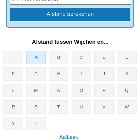
Afstand tussen Wijchen en...
'
A
B
C
D
E
F
G
H
I
J
K
L
M
N
O
P
Q
R
S
T
U
V
W
Y
Z
Aalbeek