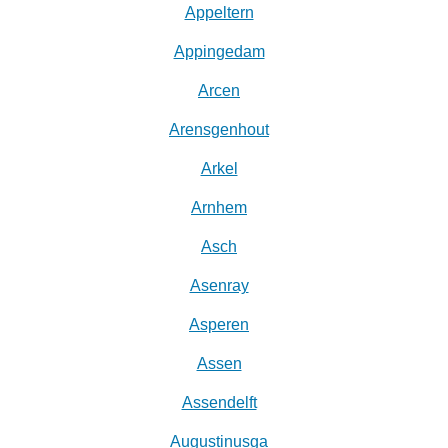
Appeltern
Appingedam
Arcen
Arensgenhout
Arkel
Arnhem
Asch
Asenray
Asperen
Assen
Assendelft
Augustinusga