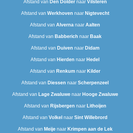
Afstand van
Den Dolder
naar
Vilsteren
Afstand van
Werkhoven
naar
Nigtevecht
Afstand van
Alverna
naar
Aalten
Afstand van
Babberich
naar
Baak
Afstand van
Duiven
naar
Didam
Afstand van
Hierden
naar
Hedel
Afstand van
Renkum
naar
Kilder
Afstand van
Diessen
naar
Scherpenzeel
Afstand van
Lage Zwaluwe
naar
Hooge Zwaluwe
Afstand van
Rijsbergen
naar
Lithoijen
Afstand van
Volkel
naar
Sint Willebrord
Afstand van
Meije
naar
Krimpen aan de Lek