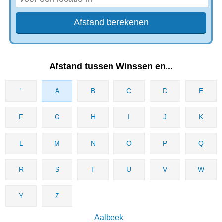
Afstand tussen Winssen en...
'
A
B
C
D
E
F
G
H
I
J
K
L
M
N
O
P
Q
R
S
T
U
V
W
Y
Z
Aalbeek