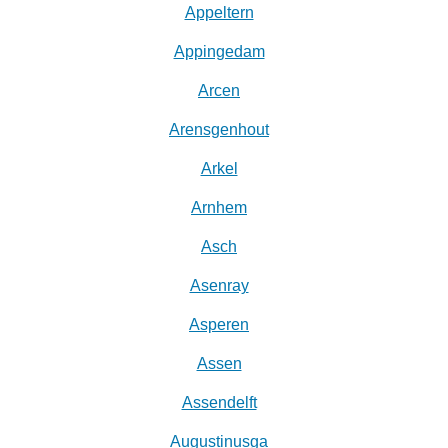
Appeltern
Appingedam
Arcen
Arensgenhout
Arkel
Arnhem
Asch
Asenray
Asperen
Assen
Assendelft
Augustinusga