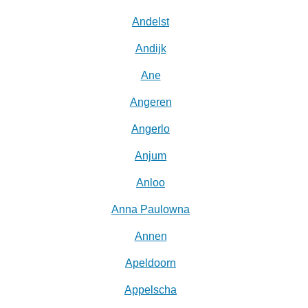
Andelst
Andijk
Ane
Angeren
Angerlo
Anjum
Anloo
Anna Paulowna
Annen
Apeldoorn
Appelscha