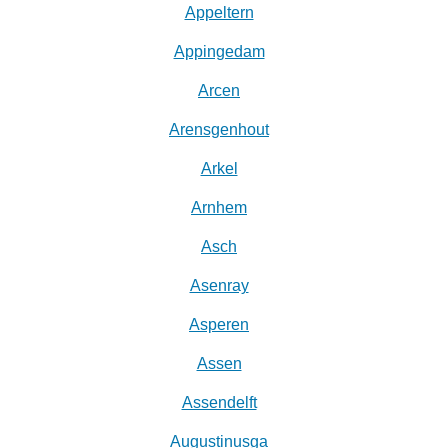
Appeltern
Appingedam
Arcen
Arensgenhout
Arkel
Arnhem
Asch
Asenray
Asperen
Assen
Assendelft
Augustinusga