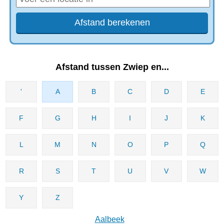
Afstand tussen Zwiep en...
'
A
B
C
D
E
F
G
H
I
J
K
L
M
N
O
P
Q
R
S
T
U
V
W
Y
Z
Aalbeek