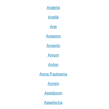
Andelst
Andijk
Ane
Angeren
Angerlo
Anjum
Anloo
Anna Paulowna
Annen
Apeldoorn
Appelscha