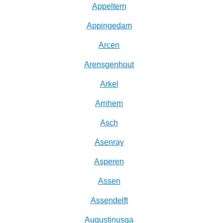
Appeltern
Appingedam
Arcen
Arensgenhout
Arkel
Arnhem
Asch
Asenray
Asperen
Assen
Assendelft
Augustinusga