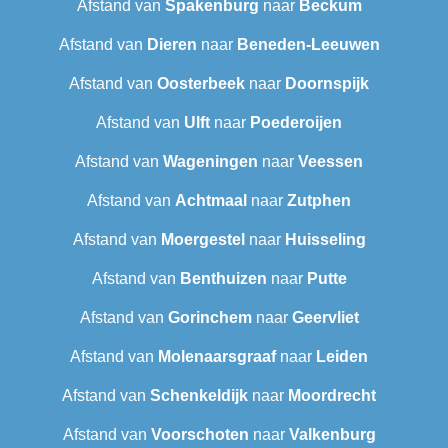
Afstand van
Spakenburg
naar
Beckum
Afstand van
Dieren
naar
Beneden-Leeuwen
Afstand van
Oosterbeek
naar
Doornspijk
Afstand van
Ulft
naar
Poederoijen
Afstand van
Wageningen
naar
Veessen
Afstand van
Achtmaal
naar
Zutphen
Afstand van
Moergestel
naar
Huisseling
Afstand van
Benthuizen
naar
Putte
Afstand van
Gorinchem
naar
Geervliet
Afstand van
Molenaarsgraaf
naar
Leiden
Afstand van
Schenkeldijk
naar
Moordrecht
Afstand van
Voorschoten
naar
Valkenburg