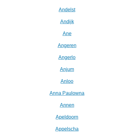
Andelst
Andijk
Ane
Angeren
Angerlo
Anjum
Anloo
Anna Paulowna
Annen
Apeldoorn
Appelscha