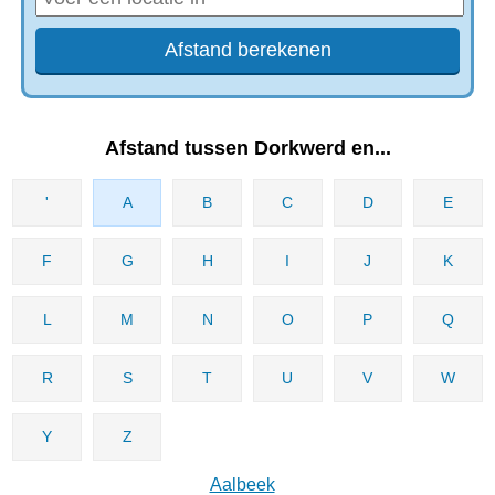
Afstand tussen Dorkwerd en...
'
A
B
C
D
E
F
G
H
I
J
K
L
M
N
O
P
Q
R
S
T
U
V
W
Y
Z
Aalbeek