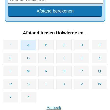
Afstand tussen Holwierde en...
'
A
B
C
D
E
F
G
H
I
J
K
L
M
N
O
P
Q
R
S
T
U
V
W
Y
Z
Aalbeek