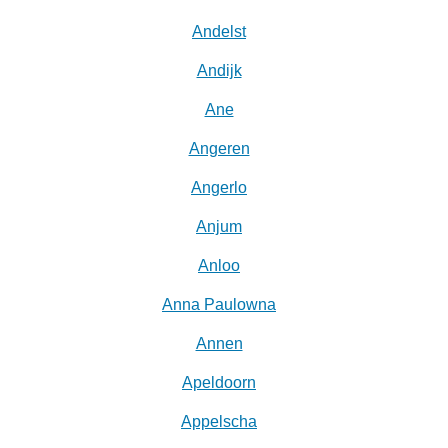
Andelst
Andijk
Ane
Angeren
Angerlo
Anjum
Anloo
Anna Paulowna
Annen
Apeldoorn
Appelscha