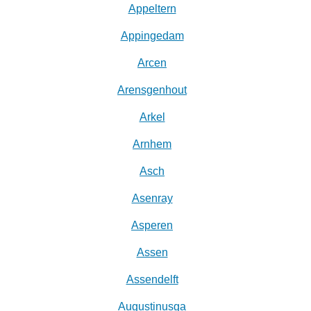
Appeltern
Appingedam
Arcen
Arensgenhout
Arkel
Arnhem
Asch
Asenray
Asperen
Assen
Assendelft
Augustinusga