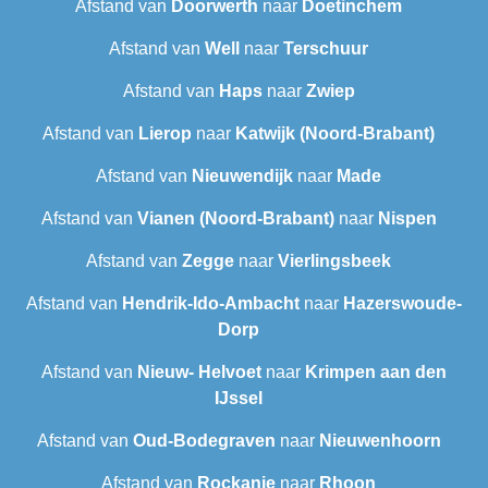
Afstand van
Doorwerth
naar
Doetinchem
Afstand van
Well
naar
Terschuur
Afstand van
Haps
naar
Zwiep
Afstand van
Lierop
naar
Katwijk (Noord-Brabant)
Afstand van
Nieuwendijk
naar
Made
Afstand van
Vianen (Noord-Brabant)
naar
Nispen
Afstand van
Zegge
naar
Vierlingsbeek
Afstand van
Hendrik-Ido-Ambacht
naar
Hazerswoude-
Dorp
Afstand van
Nieuw- Helvoet
naar
Krimpen aan den
IJssel
Afstand van
Oud-Bodegraven‎
naar
Nieuwenhoorn
Afstand van
Rockanje
naar
Rhoon