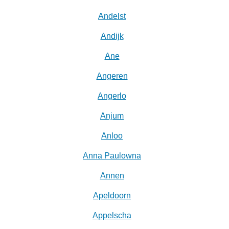
Andelst
Andijk
Ane
Angeren
Angerlo
Anjum
Anloo
Anna Paulowna
Annen
Apeldoorn
Appelscha