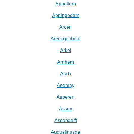
Appeltern
Appingedam
Arcen
Arensgenhout
Arkel
Arnhem
Asch
Asenray
Asperen
Assen
Assendelft
Augustinusga