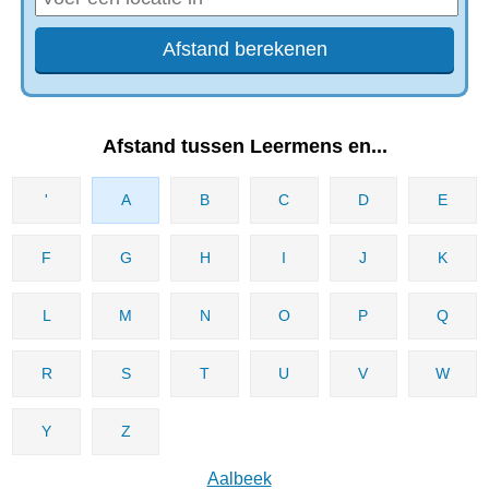
Afstand tussen Leermens en...
'
A
B
C
D
E
F
G
H
I
J
K
L
M
N
O
P
Q
R
S
T
U
V
W
Y
Z
Aalbeek