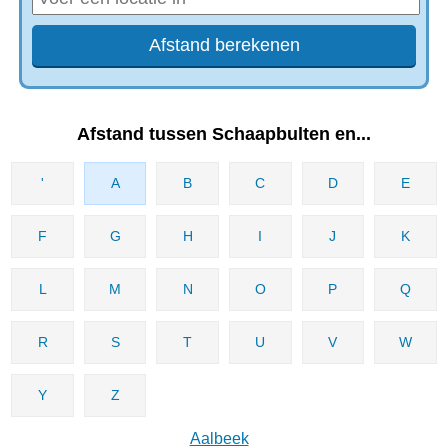
Afstand tussen Schaapbulten en...
'
A
B
C
D
E
F
G
H
I
J
K
L
M
N
O
P
Q
R
S
T
U
V
W
Y
Z
Aalbeek