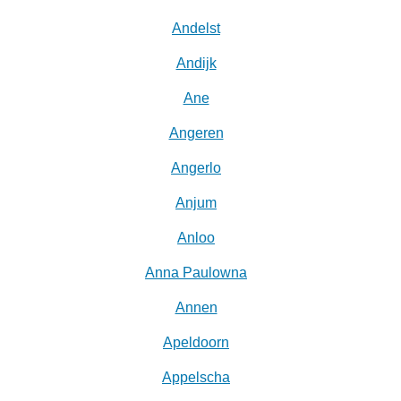
Andelst
Andijk
Ane
Angeren
Angerlo
Anjum
Anloo
Anna Paulowna
Annen
Apeldoorn
Appelscha