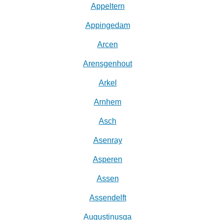
Appeltern
Appingedam
Arcen
Arensgenhout
Arkel
Arnhem
Asch
Asenray
Asperen
Assen
Assendelft
Augustinusga