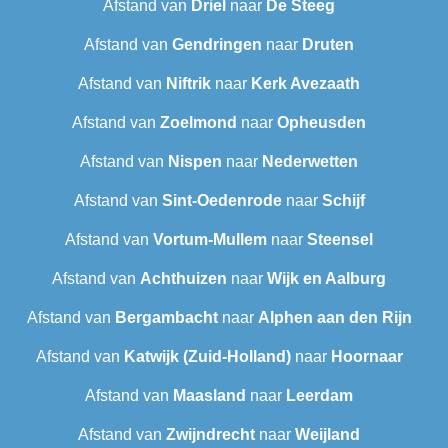
Afstand van
Driel
naar
De Steeg
Afstand van
Gendringen
naar
Druten
Afstand van
Niftrik
naar
Kerk Avezaath
Afstand van
Zoelmond
naar
Opheusden
Afstand van
Nispen
naar
Nederwetten
Afstand van
Sint-Oedenrode
naar
Schijf
Afstand van
Vortum-Mullem
naar
Steensel
Afstand van
Achthuizen
naar
Wijk en Aalburg
Afstand van
Bergambacht
naar
Alphen aan den Rijn
Afstand van
Katwijk (Zuid-Holland)
naar
Hoornaar
Afstand van
Maasland
naar
Leerdam
Afstand van
Zwijndrecht
naar
Weijland