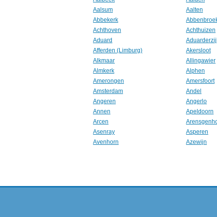
Aalsum
Aalten
Abbekerk
Abbenbroe
Achthoven
Achthuizen
Aduard
Aduarderzij
Afferden (Limburg)
Akersloot
Alkmaar
Allingawier
Almkerk
Alphen
Amerongen
Amersfoort
Amsterdam
Andel
Angeren
Angerlo
Annen
Apeldoorn
Arcen
Arensgenh
Asenray
Asperen
Avenhorn
Azewijn