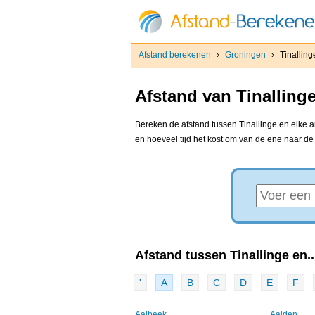
Afstand berekenen
›
Groningen
›
Tinalling
Afstand van Tinalling
Bereken de afstand tussen Tinallinge en elke a
en hoeveel tijd het kost om van de ene naar d
Afstand tussen Tinallinge en..
'
A
B
C
D
E
F
Aalbeek
Aalden