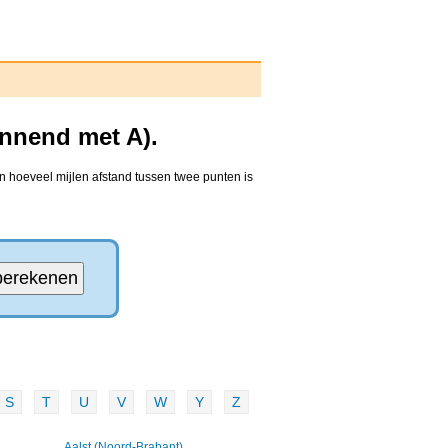
innend met A).
n hoeveel mijlen afstand tussen twee punten is
S
T
U
V
W
Y
Z
Aalst (Noord-Brabant)