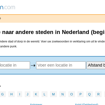
e
e naar andere steden in Nederland (beg
ndere stad of dorp in de wereld. Voer uw zoekwoorden in verklaring om uit te vinde
e andere punk.
⇢
.
G
H
I
J
K
L
M
N
O
P
Q
R
Aalsmeer
Aalst (Gelderland)