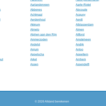
Aarlanderveen
Aarle-Rixtel
k
Abbenes
Abcoude
Achtmaal
Acquoy
l
Aerdenhout
Aerdt
Akkrum
Alblasserdam
Almelo
Almen
Alphen aan den Rijn
Altforst
Ammerzoden
Amstelveen
Andelst
Andijk
Anjum
Anloo
Appelscha
Appeltern
out
Arkel
Arnhem
Assen
Assendelft
© 2026
Afstand berekenen