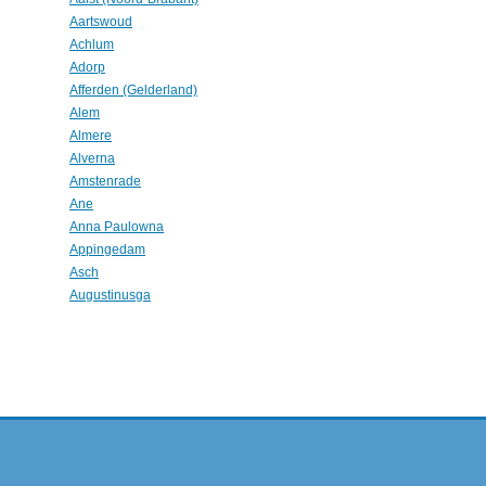
Aartswoud
Achlum
Adorp
Afferden (Gelderland)
Alem
Almere
Alverna
Amstenrade
Ane
Anna Paulowna
Appingedam
Asch
Augustinusga