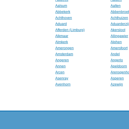
Aalsum
Aalten
Abbekerk
Abbenbroe
Achthoven
Achthuizen
Aduard
Aduarderzij
Afferden (Limburg)
Akersloot
Alkmaar
Allingawier
Almkerk
Alphen
Amerongen
Amersfoort
Amsterdam
Andel
Angeren
Angerlo
Annen
Apeldoorn
Arcen
Arensgenh
Asenray
Asperen
Avenhorn
Azewijn