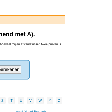
nend met A).
 hoeveel mijlen afstand tussen twee punten is
S
T
U
V
W
Y
Z
Aalst (Noord-Brabant)