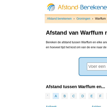
Afstand berekenen
›
Groningen
›
Warffum
Afstand van Warffum n
Bereken de afstand tussen Warffum en elke ande
en hoeveel tijd het kost om van de ene naar d
Afstand tussen Warffum en...
'
A
B
C
D
E
F
Aalbeek
Aalden