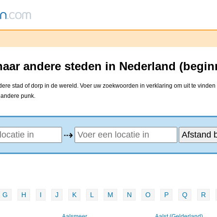
aar andere steden in Nederland (begin
re stad of dorp in de wereld. Voer uw zoekwoorden in verklaring om uit te vinden
e andere punk.
⇢
G
H
I
J
K
L
M
N
O
P
Q
R
Aalsmeer
Aalst (Gelderland)