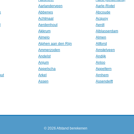
Aarlanderveen
Aarle-Rixtel
k
Abbenes
Abcoude
Achtmaal
Acquoy
l
Aerdenhout
Aerdt
Akkrum
Alblasserdam
Almelo
Almen
Alphen aan den Rijn
Altforst
Ammerzoden
Amstelveen
Andelst
Andijk
Anjum
Anloo
Appelscha
Appeltern
out
Arkel
Arnhem
Assen
Assendelft
© 2026
Afstand berekenen