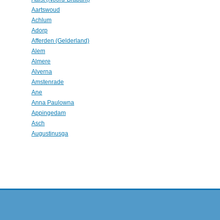
Aartswoud
Achlum
Adorp
Afferden (Gelderland)
Alem
Almere
Alverna
Amstenrade
Ane
Anna Paulowna
Appingedam
Asch
Augustinusga