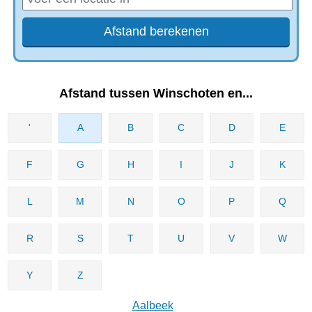
Afstand tussen Winschoten en...
'
A
B
C
D
E
F
G
H
I
J
K
L
M
N
O
P
Q
R
S
T
U
V
W
Y
Z
Aalbeek