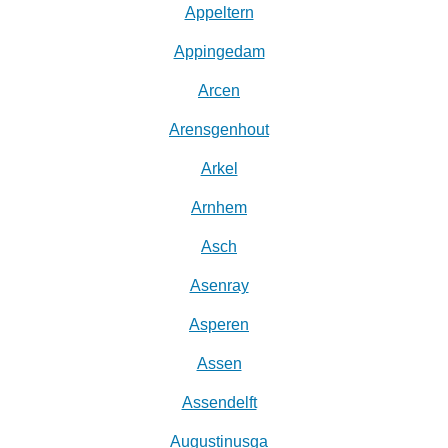
Appeltern
Appingedam
Arcen
Arensgenhout
Arkel
Arnhem
Asch
Asenray
Asperen
Assen
Assendelft
Augustinusga