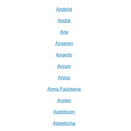
Andelst
Andijk
Ane
Angeren
Angerlo
Anjum
Anloo
Anna Paulowna
Annen
Apeldoorn
Appelscha