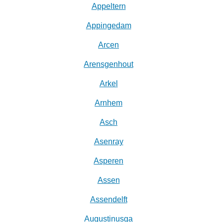
Appeltern
Appingedam
Arcen
Arensgenhout
Arkel
Arnhem
Asch
Asenray
Asperen
Assen
Assendelft
Augustinusga