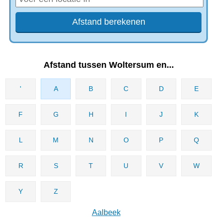
Afstand tussen Woltersum en...
'
A
B
C
D
E
F
G
H
I
J
K
L
M
N
O
P
Q
R
S
T
U
V
W
Y
Z
Aalbeek