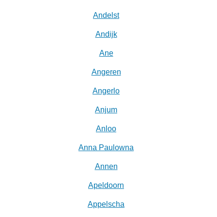
Andelst
Andijk
Ane
Angeren
Angerlo
Anjum
Anloo
Anna Paulowna
Annen
Apeldoorn
Appelscha