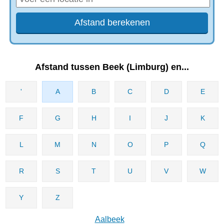
Afstand tussen Beek (Limburg) en...
'
A
B
C
D
E
F
G
H
I
J
K
L
M
N
O
P
Q
R
S
T
U
V
W
Y
Z
Aalbeek