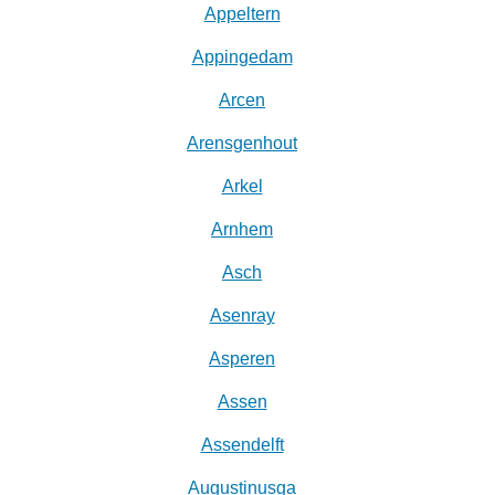
Appeltern
Appingedam
Arcen
Arensgenhout
Arkel
Arnhem
Asch
Asenray
Asperen
Assen
Assendelft
Augustinusga