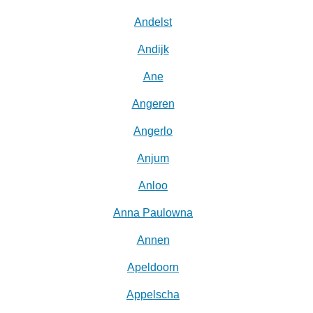
Andelst
Andijk
Ane
Angeren
Angerlo
Anjum
Anloo
Anna Paulowna
Annen
Apeldoorn
Appelscha