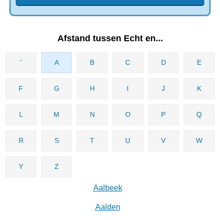
Afstand tussen Echt en...
'
A
B
C
D
E
F
G
H
I
J
K
L
M
N
O
P
Q
R
S
T
U
V
W
Y
Z
Aalbeek
Aalden