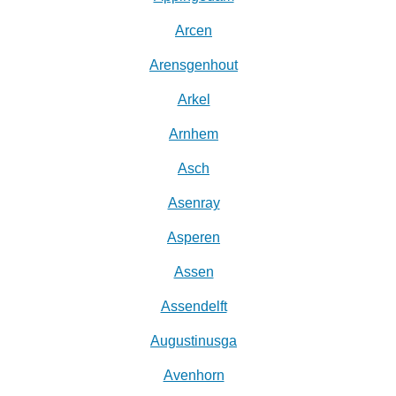
Arcen
Arensgenhout
Arkel
Arnhem
Asch
Asenray
Asperen
Assen
Assendelft
Augustinusga
Avenhorn