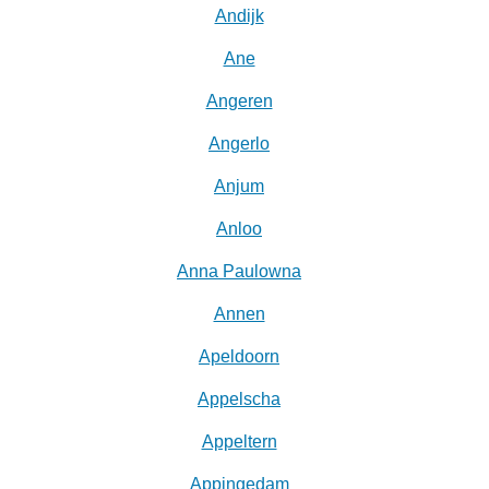
Andijk
Ane
Angeren
Angerlo
Anjum
Anloo
Anna Paulowna
Annen
Apeldoorn
Appelscha
Appeltern
Appingedam