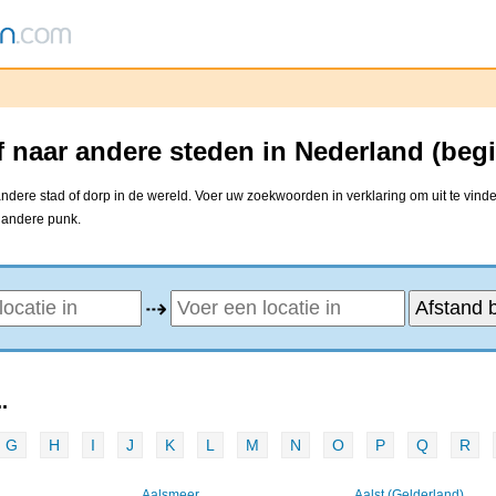
 naar andere steden in Nederland (beg
dere stad of dorp in de wereld. Voer uw zoekwoorden in verklaring om uit te vind
e andere punk.
⇢
.
G
H
I
J
K
L
M
N
O
P
Q
R
Aalsmeer
Aalst (Gelderland)