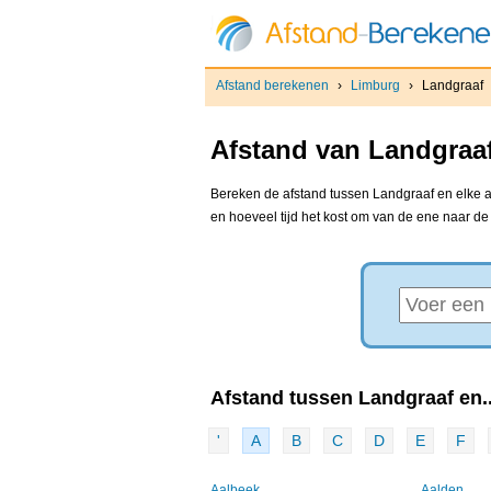
Afstand berekenen
›
Limburg
›
Landgraaf
Afstand van Landgraaf
Bereken de afstand tussen Landgraaf en elke an
en hoeveel tijd het kost om van de ene naar d
Afstand tussen Landgraaf en..
'
A
B
C
D
E
F
Aalbeek
Aalden