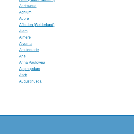
Aartswoud
Achlum
Adorp
Afferden (Gelderland)
Alem
Almere
Alverna
Amstenrade
Ane
Anna Paulowna
Appingedam
Asch
Augustinusga