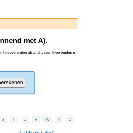
innend met A).
en hoeveel mijlen afstand tussen twee punten is
S
T
U
V
W
Y
Z
Aalst (Noord-Brabant)