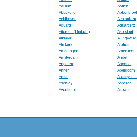
Aalsum
Aalten
Abbekerk
Abbenbroe
Achthoven
Achthuizen
Aduard
Aduarderzij
Afferden (Limburg)
Akersloot
Alkmaar
Allingawier
Almkerk
Alphen
Amerongen
Amersfoort
Amsterdam
Andel
Angeren
Angerlo
Annen
Apeldoorn
Arcen
Arensgenh
Asenray
Asperen
Avenhorn
Azewijn