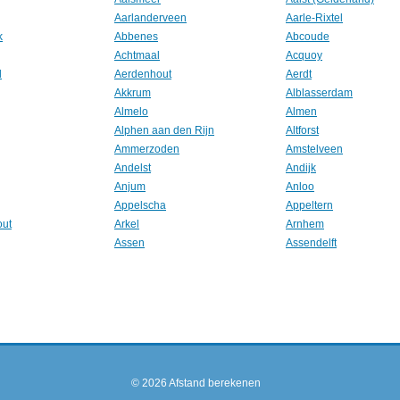
Aarlanderveen
Aarle-Rixtel
k
Abbenes
Abcoude
Achtmaal
Acquoy
l
Aerdenhout
Aerdt
Akkrum
Alblasserdam
Almelo
Almen
Alphen aan den Rijn
Altforst
Ammerzoden
Amstelveen
Andelst
Andijk
Anjum
Anloo
Appelscha
Appeltern
out
Arkel
Arnhem
Assen
Assendelft
© 2026
Afstand berekenen