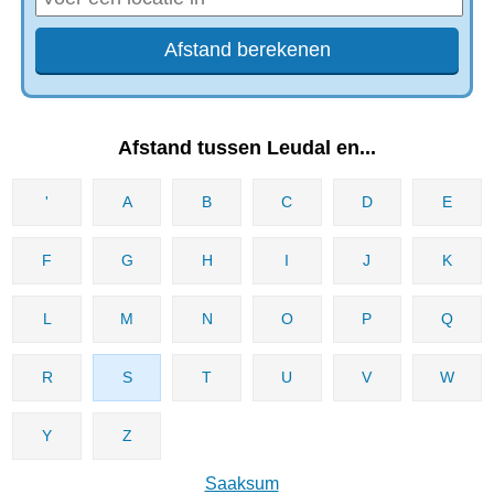
Afstand tussen Leudal‎ en...
'
A
B
C
D
E
F
G
H
I
J
K
L
M
N
O
P
Q
R
S
T
U
V
W
Y
Z
Saaksum