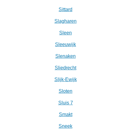
Sittard
Slagharen
Sleen
Sleeuwijk
Slenaken
Sliedrecht
Slijk-Ewijk
Sloten
Sluis 7
Smakt
Sneek‎