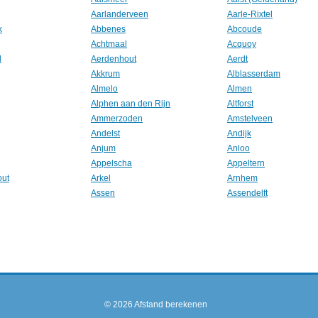
Aarlanderveen
Aarle-Rixtel
k
Abbenes
Abcoude
Achtmaal
Acquoy
l
Aerdenhout
Aerdt
Akkrum
Alblasserdam
Almelo
Almen
Alphen aan den Rijn
Altforst
Ammerzoden
Amstelveen
Andelst
Andijk
Anjum
Anloo
Appelscha
Appeltern
out
Arkel
Arnhem
Assen
Assendelft
© 2026
Afstand berekenen