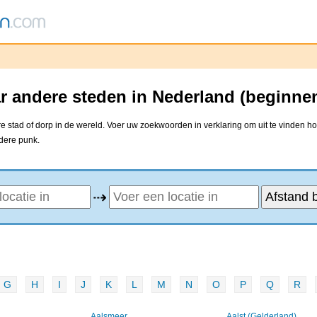
r andere steden in Nederland (beginne
 stad of dorp in de wereld. Voer uw zoekwoorden in verklaring om uit te vinden ho
ndere punk.
⇢
G
H
I
J
K
L
M
N
O
P
Q
R
Aalsmeer
Aalst (Gelderland)