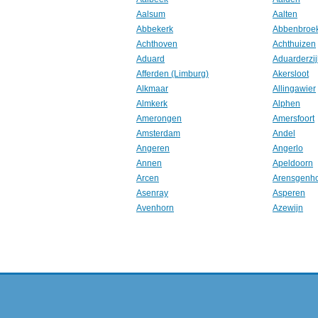
Aalsum
Aalten
Abbekerk
Abbenbroe
Achthoven
Achthuizen
Aduard
Aduarderzij
Afferden (Limburg)
Akersloot
Alkmaar
Allingawier
Almkerk
Alphen
Amerongen
Amersfoort
Amsterdam
Andel
Angeren
Angerlo
Annen
Apeldoorn
Arcen
Arensgenh
Asenray
Asperen
Avenhorn
Azewijn