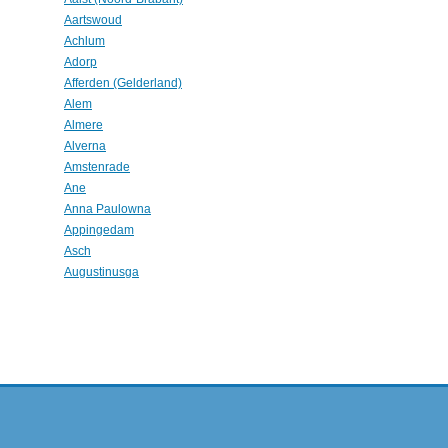
Aartswoud
Achlum
Adorp
Afferden (Gelderland)
Alem
Almere
Alverna
Amstenrade
Ane
Anna Paulowna
Appingedam
Asch
Augustinusga