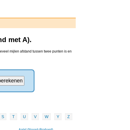
nd met A).
eveel mijlen afstand tussen twee punten is en
S
T
U
V
W
Y
Z
Aalst (Noord-Brabant)