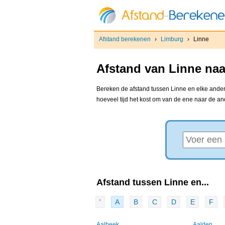
Afstand berekenen
›
Limburg
›
Linne
Afstand van Linne naa
Bereken de afstand tussen Linne en elke andere
hoeveel tijd het kost om van de ene naar de a
Afstand tussen Linne en...
'
A
B
C
D
E
F
Aalbeek
Aalden