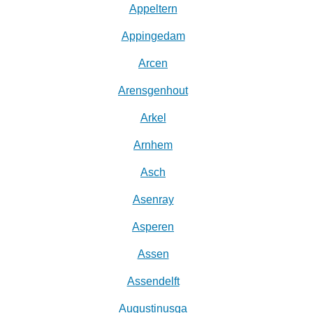
Appeltern
Appingedam
Arcen
Arensgenhout
Arkel
Arnhem
Asch
Asenray
Asperen
Assen
Assendelft
Augustinusga