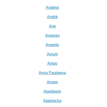
Andelst
Andijk
Ane
Angeren
Angerlo
Anjum
Anloo
Anna Paulowna
Annen
Apeldoorn
Appelscha