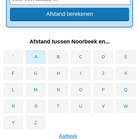
Afstand tussen Noorbeek en...
'
A
B
C
D
E
F
G
H
I
J
K
L
M
N
O
P
Q
R
S
T
U
V
W
Y
Z
Aalbeek