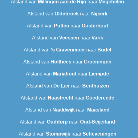
Afstand van
Millingen aan de Rijn
naar
Megchelen
Afstand van
Oldebroek
naar
Nijkerk
Afstand van
Putten
naar
Oosterhout
Afstand van
Veessen
naar
Varik
Afstand van
's Gravenmoer
naar
Budel
Afstand van
Holthees
naar
Groeningen
Afstand van
Mariahout
naar
Liempde
Afstand van
De Lier
naar
Benthuizen
Afstand van
Haastrecht
naar
Goedereede
Afstand van
Naaldwijk
naar
Maasland
Afstand van
Ouddorp
naar
Oud-Beijerland
Afstand van
Stompwijk
naar
Scheveningen‎