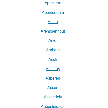
Appeltern
Appingedam
Arcen
Arensgenhout
Arkel
Arnhem
Asch
Asenray
Asperen
Assen
Assendelft
Augustinusga