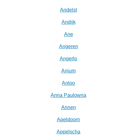
Andelst
Andijk
Ane
Angeren
Angerlo
Anjum
Anloo
Anna Paulowna
Annen
Apeldoorn
Appelscha