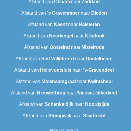
Afstand van
Chaam
naar
Zeddam
Afstand van
's Gravenmoer
naar
Dieden
Afstand van
Keent
naar
Halsteren
Afstand van
Neerlangel
naar
Kilsdonk
Afstand van
Oosteind
naar
Nistelrode
Afstand van
Sint Willebrord
naar
Oostelbeers
Afstand van
Hellevoetsluis
naar
's-Gravendeel
Afstand van
Molenaarsgraaf
naar
Kwintsheul
Afstand van
Nieuwerbrug
naar
Nieuw-Lekkerland
Afstand van
Schenkeldijk
naar
Noordzijde
Afstand van
Stompwijk
naar
Sliedrecht
Privacybeleid