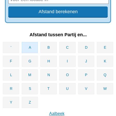
Afstand tussen Partij en...
'
A
B
C
D
E
F
G
H
I
J
K
L
M
N
O
P
Q
R
S
T
U
V
W
Y
Z
Aalbeek