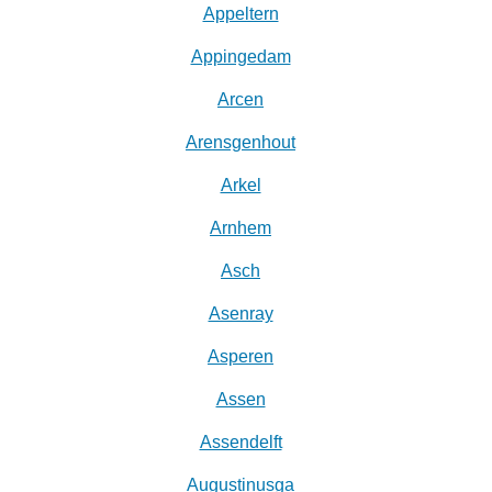
Appeltern
Appingedam
Arcen
Arensgenhout
Arkel
Arnhem
Asch
Asenray
Asperen
Assen
Assendelft
Augustinusga