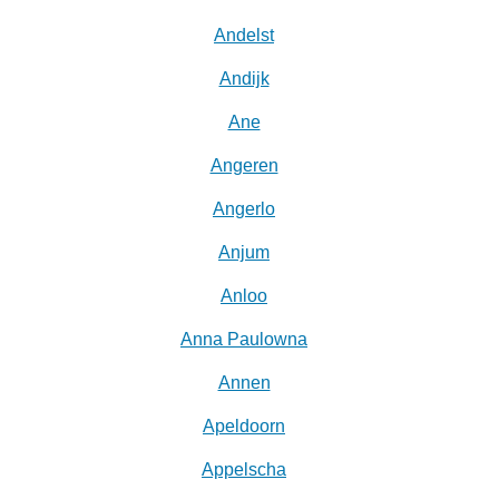
Andelst
Andijk
Ane
Angeren
Angerlo
Anjum
Anloo
Anna Paulowna
Annen
Apeldoorn
Appelscha