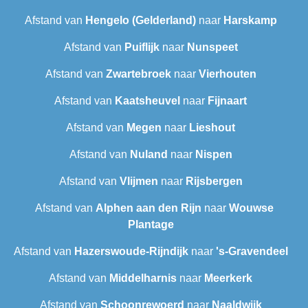
Afstand van
Hengelo (Gelderland)
naar
Harskamp
Afstand van
Puiflijk
naar
Nunspeet
Afstand van
Zwartebroek
naar
Vierhouten
Afstand van
Kaatsheuvel
naar
Fijnaart
Afstand van
Megen
naar
Lieshout
Afstand van
Nuland
naar
Nispen
Afstand van
Vlijmen
naar
Rijsbergen
Afstand van
Alphen aan den Rijn
naar
Wouwse
Plantage
Afstand van
Hazerswoude-Rijndijk
naar
's-Gravendeel
Afstand van
Middelharnis
naar
Meerkerk
Afstand van
Schoonrewoerd
naar
Naaldwijk