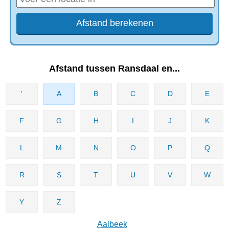
Afstand tussen Ransdaal en...
'
A
B
C
D
E
F
G
H
I
J
K
L
M
N
O
P
Q
R
S
T
U
V
W
Y
Z
Aalbeek