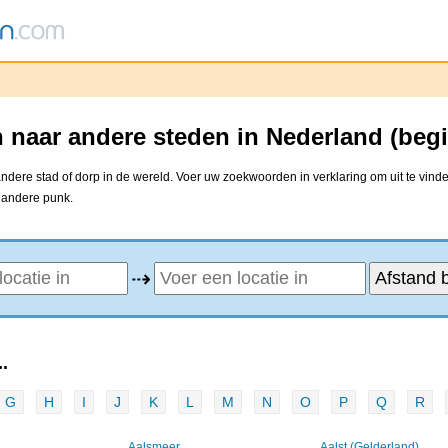
n naar andere steden in Nederland (beg
ndere stad of dorp in de wereld. Voer uw zoekwoorden in verklaring om uit te vind
e andere punk.
⇢
.
G
H
I
J
K
L
M
N
O
P
Q
R
Aalsmeer
Aalst (Gelderland)