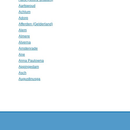
Aartswoud
Achlum
Adorp
Afferden (Gelderland)
Alem
Almere
Alverna
Amstenrade
Ane
Anna Paulowna
Appingedam
Asch
Augustinusga