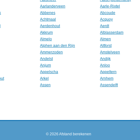
Aarlanderveen
Aarle-Rixtel
k
Abbenes
Abcoude
Achtmaal
Acquoy
l
Aerdenhout
Aerdt
Akkrum
Alblasserdam
Almelo
Almen
Alphen aan den Rijn
Altforst
Ammerzoden
Amstelveen
Andelst
Andijk
Anjum
Anloo
Appelscha
Appeltern
out
Arkel
Arnhem
Assen
Assendelft
© 2026
Afstand berekenen