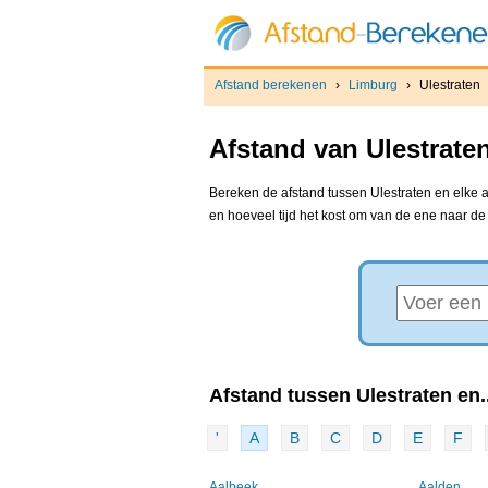
Afstand berekenen
›
Limburg
›
Ulestraten
Afstand van Ulestrate
Bereken de afstand tussen Ulestraten en elke a
en hoeveel tijd het kost om van de ene naar d
Afstand tussen Ulestraten en..
'
A
B
C
D
E
F
Aalbeek
Aalden