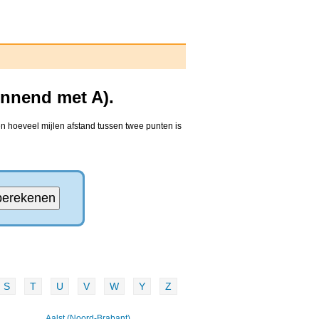
innend met A).
en hoeveel mijlen afstand tussen twee punten is
S
T
U
V
W
Y
Z
Aalst (Noord-Brabant)