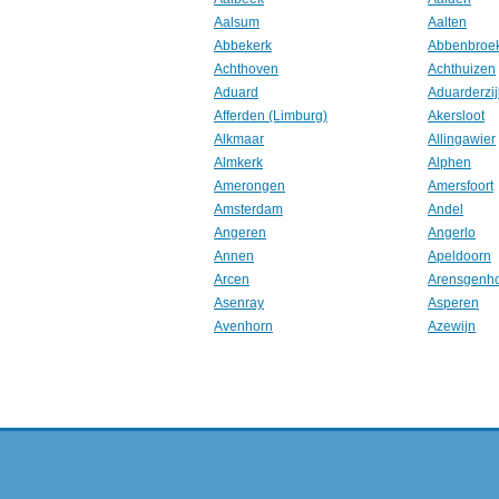
Aalsum
Aalten
Abbekerk
Abbenbroe
Achthoven
Achthuizen
Aduard
Aduarderzij
Afferden (Limburg)
Akersloot
Alkmaar
Allingawier
Almkerk
Alphen
Amerongen
Amersfoort
Amsterdam
Andel
Angeren
Angerlo
Annen
Apeldoorn
Arcen
Arensgenh
Asenray
Asperen
Avenhorn
Azewijn