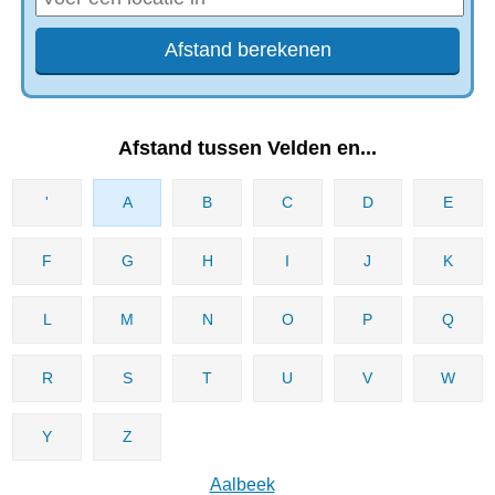
Afstand tussen Velden en...
'
A
B
C
D
E
F
G
H
I
J
K
L
M
N
O
P
Q
R
S
T
U
V
W
Y
Z
Aalbeek