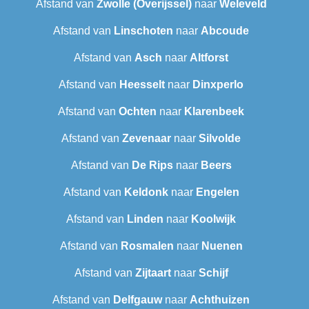
Afstand van
Zwolle (Overijssel)
naar
Weleveld
Afstand van
Linschoten
naar
Abcoude
Afstand van
Asch
naar
Altforst
Afstand van
Heesselt
naar
Dinxperlo
Afstand van
Ochten
naar
Klarenbeek
Afstand van
Zevenaar
naar
Silvolde
Afstand van
De Rips
naar
Beers
Afstand van
Keldonk
naar
Engelen
Afstand van
Linden
naar
Koolwijk
Afstand van
Rosmalen
naar
Nuenen
Afstand van
Zijtaart
naar
Schijf
Afstand van
Delfgauw
naar
Achthuizen