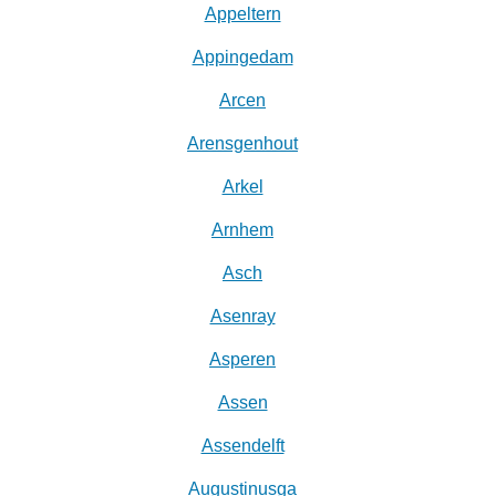
Appeltern
Appingedam
Arcen
Arensgenhout
Arkel
Arnhem
Asch
Asenray
Asperen
Assen
Assendelft
Augustinusga