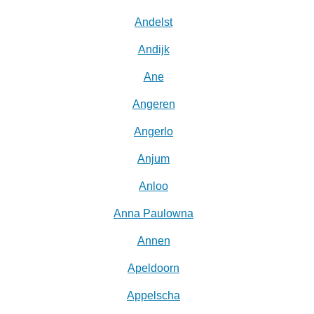
Andelst
Andijk
Ane
Angeren
Angerlo
Anjum
Anloo
Anna Paulowna
Annen
Apeldoorn
Appelscha