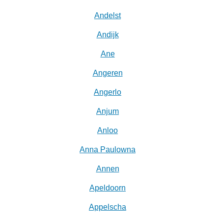
Andelst
Andijk
Ane
Angeren
Angerlo
Anjum
Anloo
Anna Paulowna
Annen
Apeldoorn
Appelscha