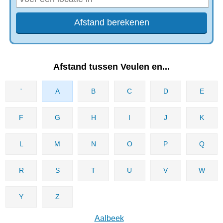
Afstand tussen Veulen en...
'
A
B
C
D
E
F
G
H
I
J
K
L
M
N
O
P
Q
R
S
T
U
V
W
Y
Z
Aalbeek