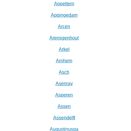
Appeltern
Appingedam
Arcen
Arensgenhout
Arkel
Arnhem
Asch
Asenray
Asperen
Assen
Assendelft
Augustinusga