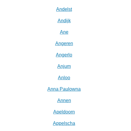
Andelst
Andijk
Ane
Angeren
Angerlo
Anjum
Anloo
Anna Paulowna
Annen
Apeldoorn
Appelscha