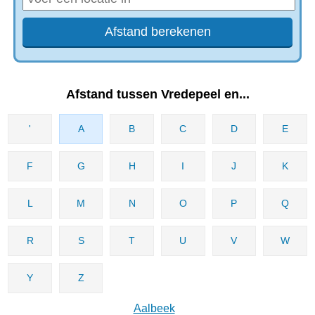
Afstand tussen Vredepeel en...
'
A
B
C
D
E
F
G
H
I
J
K
L
M
N
O
P
Q
R
S
T
U
V
W
Y
Z
Aalbeek