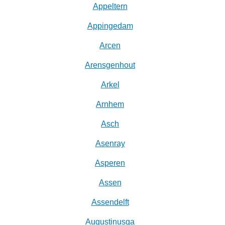
Appeltern
Appingedam
Arcen
Arensgenhout
Arkel
Arnhem
Asch
Asenray
Asperen
Assen
Assendelft
Augustinusga