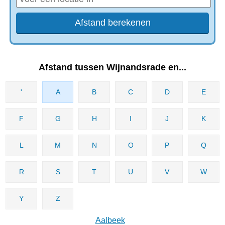
Afstand tussen Wijnandsrade en...
'
A
B
C
D
E
F
G
H
I
J
K
L
M
N
O
P
Q
R
S
T
U
V
W
Y
Z
Aalbeek