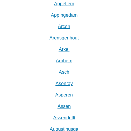
Appeltern
Appingedam
Arcen
Arensgenhout
Arkel
Arnhem
Asch
Asenray
Asperen
Assen
Assendelft
Augustinusga