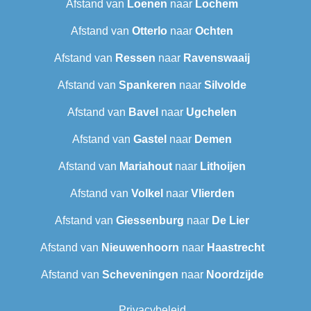
Afstand van
Loenen
naar
Lochem
Afstand van
Otterlo
naar
Ochten
Afstand van
Ressen
naar
Ravenswaaij
Afstand van
Spankeren
naar
Silvolde
Afstand van
Bavel
naar
Ugchelen
Afstand van
Gastel
naar
Demen
Afstand van
Mariahout
naar
Lithoijen
Afstand van
Volkel
naar
Vlierden
Afstand van
Giessenburg
naar
De Lier
Afstand van
Nieuwenhoorn
naar
Haastrecht
Afstand van
Scheveningen‎
naar
Noordzijde
Privacybeleid