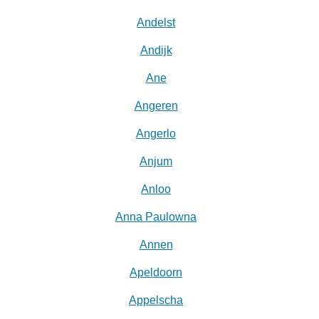
Andelst
Andijk
Ane
Angeren
Angerlo
Anjum
Anloo
Anna Paulowna
Annen
Apeldoorn
Appelscha