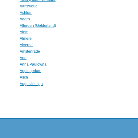
Aartswoud
Achlum
Adorp
Afferden (Gelderland)
Alem
Almere
Alverna
Amstenrade
Ane
Anna Paulowna
Appingedam
Asch
Augustinusga