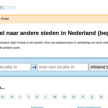
-Rixtel
tel naar andere steden in Nederland (be
 andere stad of dorp in de wereld. Voer uw zoekwoorden in verklaring om uit te vi
 de andere punk.
⇢
...
G
H
I
J
K
L
M
N
O
P
Q
R
Aalsmeer
Aalst (Gelderland)