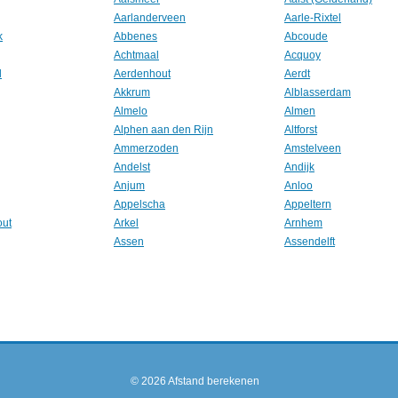
Aarlanderveen
Aarle-Rixtel
k
Abbenes
Abcoude
Achtmaal
Acquoy
l
Aerdenhout
Aerdt
Akkrum
Alblasserdam
Almelo
Almen
Alphen aan den Rijn
Altforst
Ammerzoden
Amstelveen
Andelst
Andijk
Anjum
Anloo
Appelscha
Appeltern
out
Arkel
Arnhem
Assen
Assendelft
© 2026
Afstand berekenen