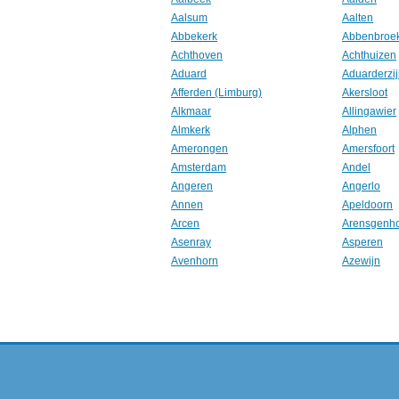
Aalsum
Aalten
Abbekerk
Abbenbroe
Achthoven
Achthuizen
Aduard
Aduarderzij
Afferden (Limburg)
Akersloot
Alkmaar
Allingawier
Almkerk
Alphen
Amerongen
Amersfoort
Amsterdam
Andel
Angeren
Angerlo
Annen
Apeldoorn
Arcen
Arensgenh
Asenray
Asperen
Avenhorn
Azewijn