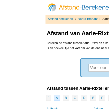
Afstand berekenen
›
Noord-Brabant
›
Aarle
Afstand van Aarle-Rix
Bereken de afstand tussen Aarle-Rixtel en elke
is en hoeveel tijd het kost om van de ene naar
Afstand tussen Aarle-Rixtel en
'
A
B
C
D
E
F
Aalbeek
Aalden