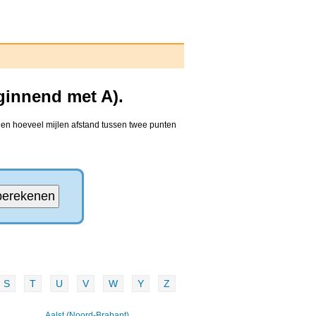
ginnend met A).
nden hoeveel mijlen afstand tussen twee punten
S
T
U
V
W
Y
Z
Aalst (Noord-Brabant)