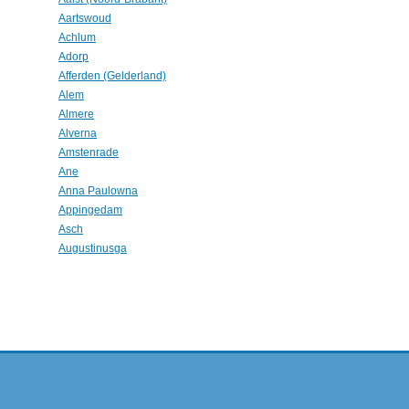
Aartswoud
Achlum
Adorp
Afferden (Gelderland)
Alem
Almere
Alverna
Amstenrade
Ane
Anna Paulowna
Appingedam
Asch
Augustinusga