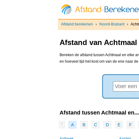
Afstand berekenen
›
Noord-Brabant
›
Acht
Afstand van Achtmaal 
Bereken de afstand tussen Achtmaal en elke and
en hoeveel tijd het kost om van de ene naar d
Afstand tussen Achtmaal en...
'
A
B
C
D
E
F
Aalbeek
Aalden