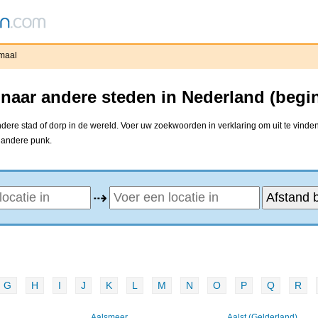
maal
naar andere steden in Nederland (begi
ere stad of dorp in de wereld. Voer uw zoekwoorden in verklaring om uit te vinden
e andere punk.
⇢
G
H
I
J
K
L
M
N
O
P
Q
R
Aalsmeer
Aalst (Gelderland)