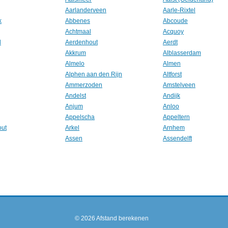
Aarlanderveen
Aarle-Rixtel
k
Abbenes
Abcoude
Achtmaal
Acquoy
l
Aerdenhout
Aerdt
Akkrum
Alblasserdam
Almelo
Almen
Alphen aan den Rijn
Altforst
Ammerzoden
Amstelveen
Andelst
Andijk
Anjum
Anloo
Appelscha
Appeltern
out
Arkel
Arnhem
Assen
Assendelft
© 2026
Afstand berekenen