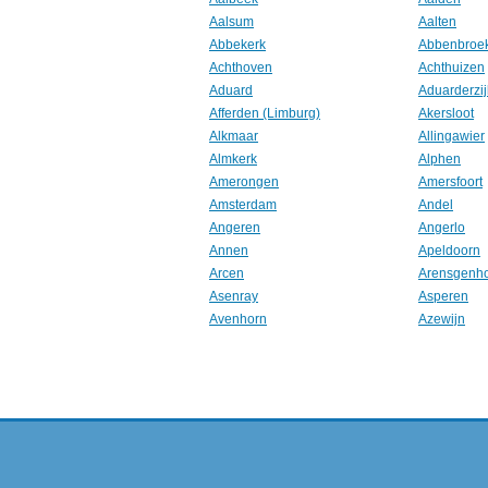
Aalsum
Aalten
Abbekerk
Abbenbroe
Achthoven
Achthuizen
Aduard
Aduarderzij
Afferden (Limburg)
Akersloot
Alkmaar
Allingawier
Almkerk
Alphen
Amerongen
Amersfoort
Amsterdam
Andel
Angeren
Angerlo
Annen
Apeldoorn
Arcen
Arensgenh
Asenray
Asperen
Avenhorn
Azewijn