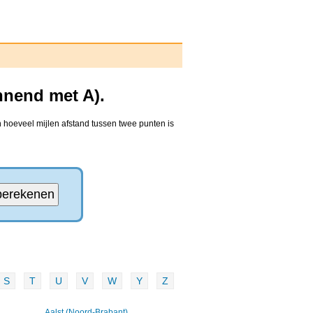
nnend met A).
 hoeveel mijlen afstand tussen twee punten is
S
T
U
V
W
Y
Z
Aalst (Noord-Brabant)