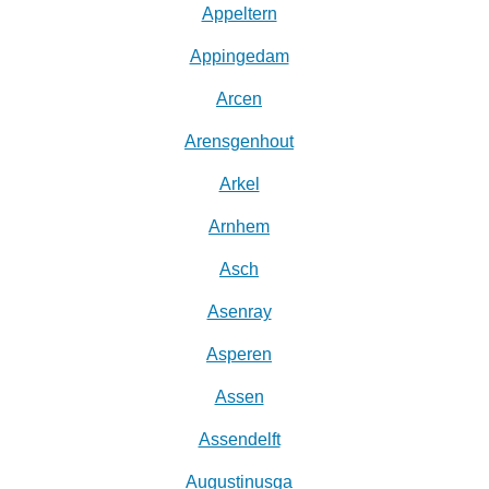
Appeltern
Appingedam
Arcen
Arensgenhout
Arkel
Arnhem
Asch
Asenray
Asperen
Assen
Assendelft
Augustinusga