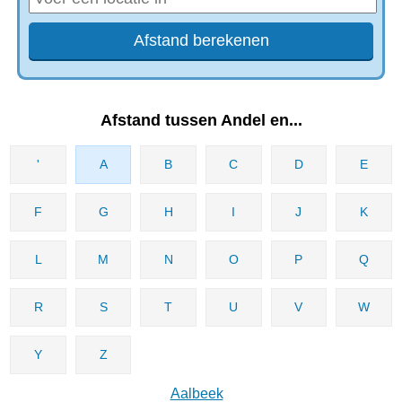
Afstand tussen Andel en...
'
A
B
C
D
E
F
G
H
I
J
K
L
M
N
O
P
Q
R
S
T
U
V
W
Y
Z
Aalbeek