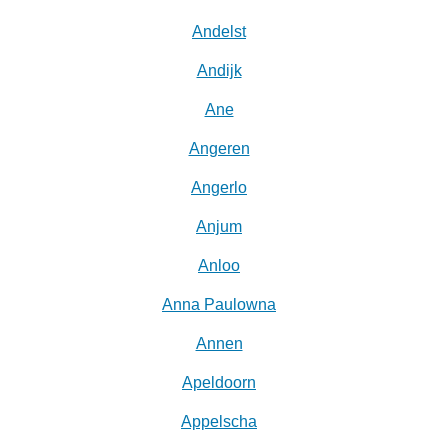
Andelst
Andijk
Ane
Angeren
Angerlo
Anjum
Anloo
Anna Paulowna
Annen
Apeldoorn
Appelscha