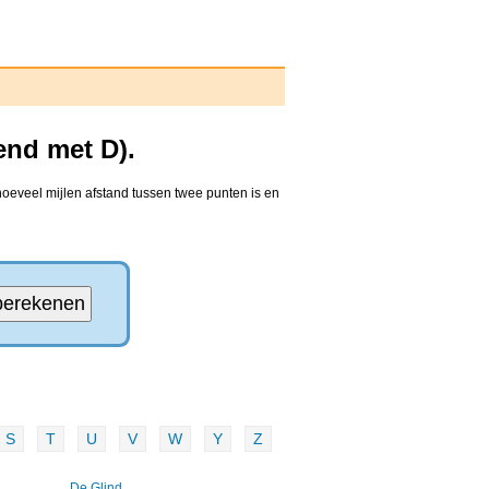
end met D).
oeveel mijlen afstand tussen twee punten is en
S
T
U
V
W
Y
Z
De Glind