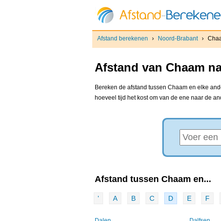
Afstand berekenen
›
Noord-Brabant
›
Cha
Afstand van Chaam naa
Bereken de afstand tussen Chaam en elke ander
hoeveel tijd het kost om van de ene naar de a
Afstand tussen Chaam en...
'
A
B
C
D
E
F
Dalen
Dalfsen