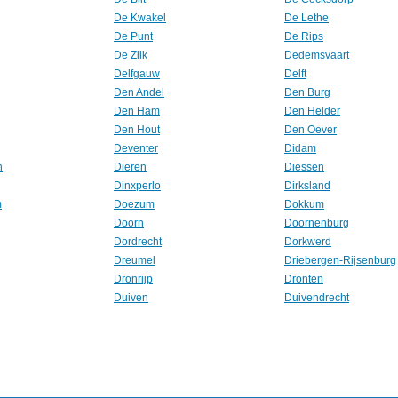
De Kwakel
De Lethe
De Punt
De Rips
De Zilk
Dedemsvaart
Delfgauw
Delft
Den Andel
Den Burg
Den Ham
Den Helder
Den Hout
Den Oever
Deventer
Didam
n
Dieren
Diessen
Dinxperlo
Dirksland
m
Doezum
Dokkum
Doorn
Doornenburg
Dordrecht
Dorkwerd
Dreumel
Driebergen-Rijsenburg
Dronrijp
Dronten
Duiven
Duivendrecht