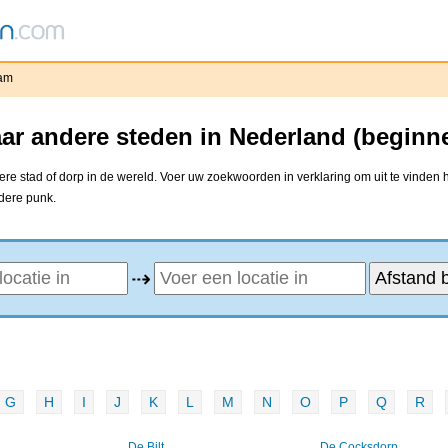
am
r andere steden in Nederland (beginn
e stad of dorp in de wereld. Voer uw zoekwoorden in verklaring om uit te vinden h
ndere punk.
⇢
G
H
I
J
K
L
M
N
O
P
Q
R
De Bilt
De Cocksdorp