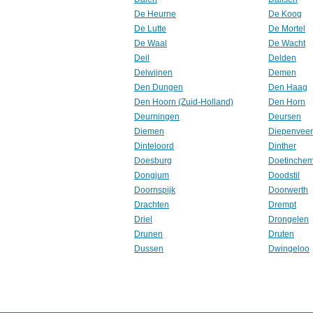
De Heurne
De Koog
De Lutte
De Mortel
De Waal
De Wacht
Deil
Delden
Delwijnen
Demen
Den Dungen
Den Haag
Den Hoorn (Zuid-Holland)
Den Horn
Deurningen
Deursen
Diemen
Diepenvee
Dinteloord
Dinther
Doesburg
Doetinche
Dongjum
Doodstil
Doornspijk
Doorwerth
Drachten
Drempt
Driel
Drongelen
Drunen
Druten
Dussen
Dwingeloo