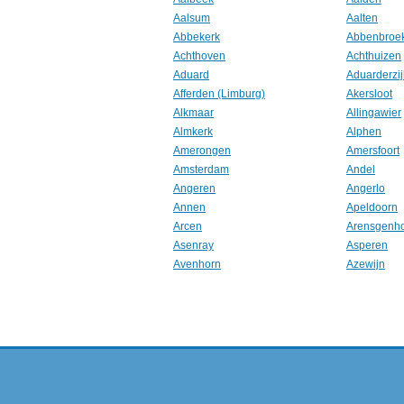
Aalsum
Aalten
Abbekerk
Abbenbroe
Achthoven
Achthuizen
Aduard
Aduarderzij
Afferden (Limburg)
Akersloot
Alkmaar
Allingawier
Almkerk
Alphen
Amerongen
Amersfoort
Amsterdam
Andel
Angeren
Angerlo
Annen
Apeldoorn
Arcen
Arensgenh
Asenray
Asperen
Avenhorn
Azewijn