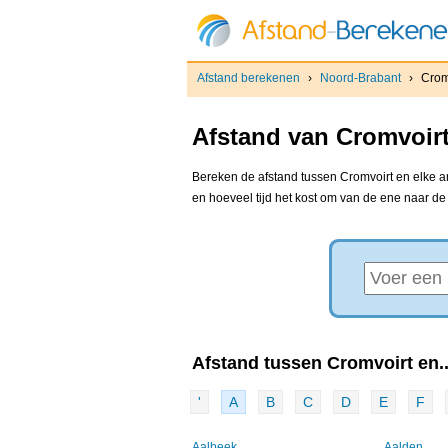
Afstand berekenen
›
Noord-Brabant
›
Crom
Afstand van Cromvoirt
Bereken de afstand tussen Cromvoirt en elke an
en hoeveel tijd het kost om van de ene naar d
Afstand tussen Cromvoirt en..
'
A
B
C
D
E
F
Aalbeek
Aalden