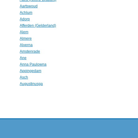
Aartswoud
Achlum
Adorp
Afferden (Gelderland)
Alem
Almere
Alverna
Amstenrade
Ane
Anna Paulowna
Appingedam
Asch
Augustinusga