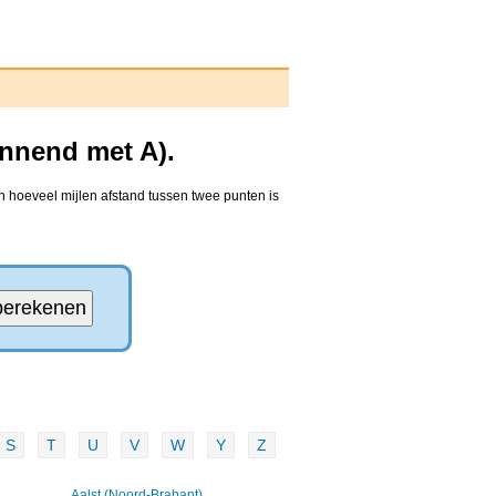
innend met A).
n hoeveel mijlen afstand tussen twee punten is
S
T
U
V
W
Y
Z
Aalst (Noord-Brabant)