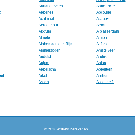
Aarlanderveen
Aarle-Rixtel
k
Abbenes
Abcoude
Achtmaal
Acquoy
l
Aerdenhout
Aerdt
Akkrum
Alblasserdam
Almelo
Almen
Alphen aan den Rijn
Altforst
Ammerzoden
Amstelveen
Andelst
Andijk
Anjum
Anloo
Appelscha
Appeltern
out
Arkel
Arnhem
Assen
Assendelft
© 2026
Afstand berekenen