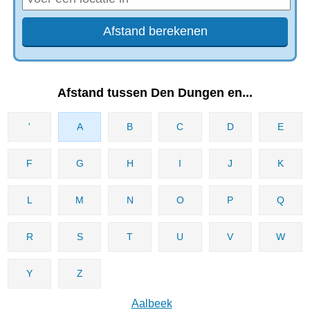
Afstand tussen Den Dungen en...
'
A
B
C
D
E
F
G
H
I
J
K
L
M
N
O
P
Q
R
S
T
U
V
W
Y
Z
Aalbeek