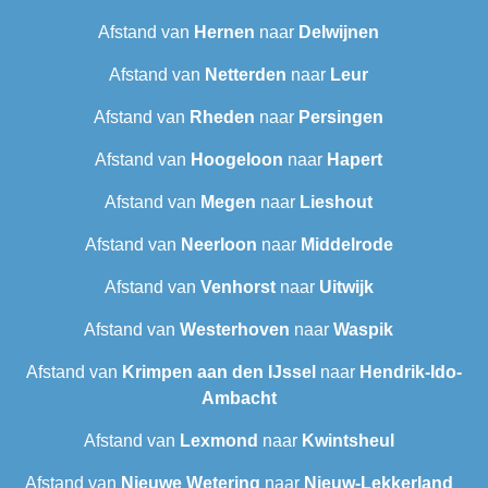
Afstand van
Hernen
naar
Delwijnen
Afstand van
Netterden
naar
Leur
Afstand van
Rheden
naar
Persingen
Afstand van
Hoogeloon
naar
Hapert
Afstand van
Megen
naar
Lieshout
Afstand van
Neerloon
naar
Middelrode
Afstand van
Venhorst
naar
Uitwijk
Afstand van
Westerhoven
naar
Waspik
Afstand van
Krimpen aan den IJssel
naar
Hendrik-Ido-
Ambacht
Afstand van
Lexmond
naar
Kwintsheul
Afstand van
Nieuwe Wetering
naar
Nieuw-Lekkerland