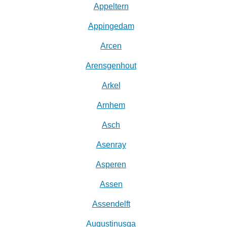
Appeltern
Appingedam
Arcen
Arensgenhout
Arkel
Arnhem
Asch
Asenray
Asperen
Assen
Assendelft
Augustinusga