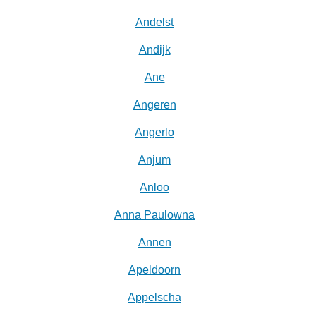
Andelst
Andijk
Ane
Angeren
Angerlo
Anjum
Anloo
Anna Paulowna
Annen
Apeldoorn
Appelscha