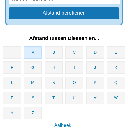
Afstand tussen Diessen en...
'
A
B
C
D
E
F
G
H
I
J
K
L
M
N
O
P
Q
R
S
T
U
V
W
Y
Z
Aalbeek