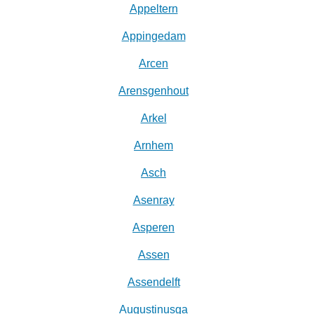
Appeltern
Appingedam
Arcen
Arensgenhout
Arkel
Arnhem
Asch
Asenray
Asperen
Assen
Assendelft
Augustinusga