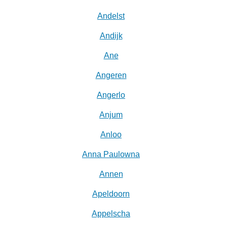
Andelst
Andijk
Ane
Angeren
Angerlo
Anjum
Anloo
Anna Paulowna
Annen
Apeldoorn
Appelscha