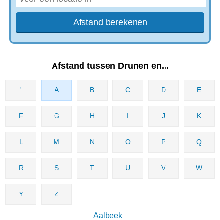
Afstand tussen Drunen en...
'
A
B
C
D
E
F
G
H
I
J
K
L
M
N
O
P
Q
R
S
T
U
V
W
Y
Z
Aalbeek